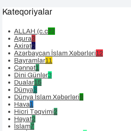
Kateqoriyalar
ALLAH (c.c
22
Aşura
3
Axirət
6
Azərbaycan İslam Xəbərləri
12
Bayramlar
11
Cənnət
1
Dini Günlər
3
Dualar
15
Dünya
3
Dünya İslam Xəbərləri
8
Hava
1
Hicri Təqvimi
2
Həyat
2
İslam
7