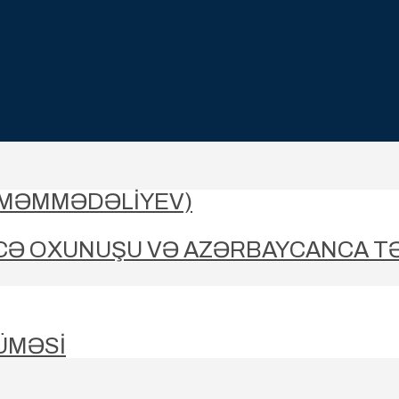
-MƏMMƏDƏLIYEV)
CƏ OXUNUŞU VƏ AZƏRBAYCANCA T
ÜMƏSİ