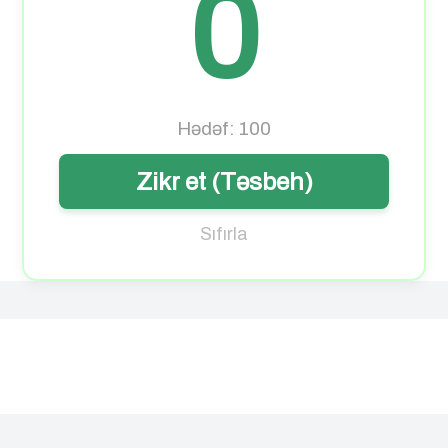
0
Hədəf: 100
Zikr et (Təsbeh)
Sıfırla