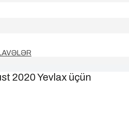
LAVƏLƏR
ust 2020 Yevlax üçün