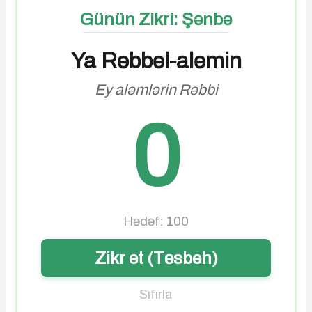
Günün Zikri: Şənbə
Ya Rəbbəl-aləmin
Ey aləmlərin Rəbbi
0
Hədəf: 100
Zikr et (Təsbeh)
Sıfırla