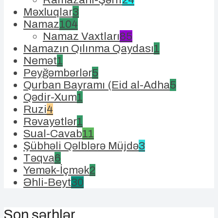
Məxluqlar
3
Namaz
104
Namaz Vaxtları
85
Namazın Qılınma Qaydası
1
Nemət
1
Peyğəmbərlər
5
Qurban Bayramı (Eid al-Adha
5
Qədir-Xum
1
Ruzi
4
Rəvayətlər
1
Sual-Cavab
11
Şübhəli Qəlblərə Müjdə
3
Təqva
6
Yemək-İçmək
2
Əhli-Beyt
30
Son şərhlər