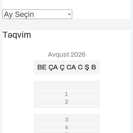
Arxivlər
Təqvim
Avqust 2026
BE
ÇA
Ç
CA
C
Ş
B
1
2
3
4