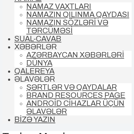
NAMAZ VAXTLARI
NAMAZIN QILINMA QAYDASI
NAMAZIN SÖZLƏRİ VƏ
TƏRCÜMƏSİ
SUAL-CAVAB
XƏBƏRLƏR
AZƏRBAYCAN XƏBƏRLƏRİ
DÜNYA
QALEREYA
ƏLAVƏLƏR
ŞƏRTLƏR VƏ QAYDALAR
BRAND RESOURCES PAGE
ANDROİD CİHAZLAR ÜÇÜN
ƏLAVƏLƏR
BİZƏ YAZIN