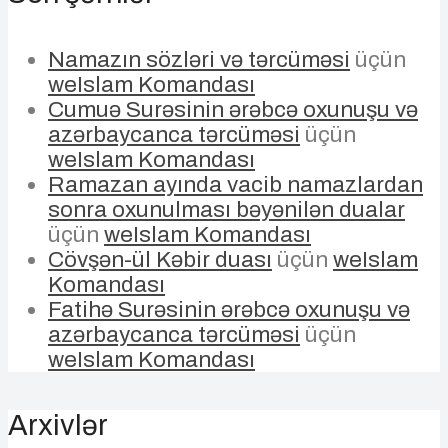
Namazın sözləri və tərcüməsi
üçün
weIslam Komandası
Cumuə Surəsinin ərəbcə oxunuşu və
azərbaycanca tərcüməsi
üçün
weIslam Komandası
Ramazan ayında vacib namazlardan
sonra oxunulması bəyənilən dualar
üçün
weIslam Komandası
Cövşən-ül Kəbir duası
üçün
weIslam
Komandası
Fatihə Surəsinin ərəbcə oxunuşu və
azərbaycanca tərcüməsi
üçün
weIslam Komandası
Arxivlər