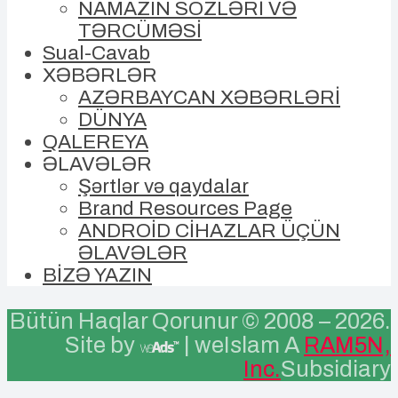
NAMAZIN SÖZLƏRİ VƏ
TƏRCÜMƏSİ
Sual-Cavab
XƏBƏRLƏR
AZƏRBAYCAN XƏBƏRLƏRİ
DÜNYA
QALEREYA
ƏLAVƏLƏR
Şərtlər və qaydalar
Brand Resources Page
ANDROİD CİHAZLAR ÜÇÜN
ƏLAVƏLƏR
BİZƏ YAZIN
Bütün Haqlar Qorunur © 2008 –
2026.
Site by
| weIslam A
RAM5N,
Inc.
Subsidiary