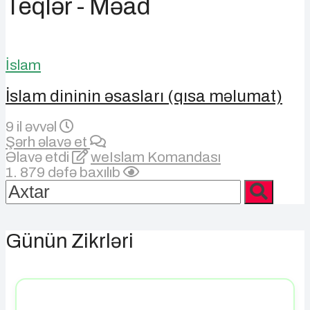
Teqlər - Məad
İslam
İslam dininin əsasları (qısa məlumat)
9 il əvvəl
Şərh əlavə et
Əlavə etdi
weIslam Komandası
1. 879 dəfə baxılıb
Günün Zikrləri