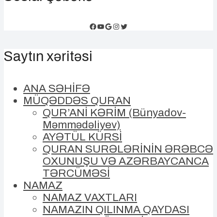
Facebook
YouTube
Google
Instagram
Twitter
Saytın xəritəsi
ANA SƏHİFƏ
MÜQƏDDƏS QURAN
QUR’ANİ KƏRİM (Bünyadov-
Məmmədəliyev)
AYƏTÜL KÜRSİ
QURAN SURƏLƏRİNİN ƏRƏBCƏ
OXUNUŞU VƏ AZƏRBAYCANCA
TƏRCÜMƏSİ
NAMAZ
NAMAZ VAXTLARI
NAMAZIN QILINMA QAYDASI