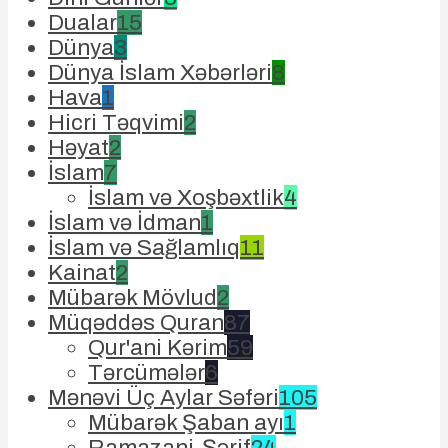
Dualar
15
Dünya
3
Dünya İslam Xəbərləri
8
Hava
1
Hicri Təqvimi
2
Həyat
2
İslam
7
İslam və Xoşbəxtlik
4
İslam və İdman
1
İslam və Sağlamlıq
11
Kainat
2
Mübarək Mövlud
2
Müqəddəs Quran
87
Qur'ani Kərim
59
Tərcümələr
6
Mənəvi Üç Aylar Səfəri
105
Mübarək Şaban ayı
1
Ramazani-Şərif
24