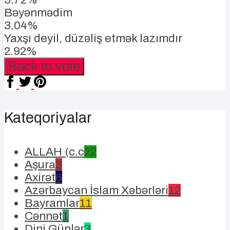
Bəyənmədim
3.04%
Yaxşı deyil, düzəliş etmək lazımdır
2.92%
Back to vote
Kateqoriyalar
ALLAH (c.c
22
Aşura
3
Axirət
6
Azərbaycan İslam Xəbərləri
12
Bayramlar
11
Cənnət
1
Dini Günlər
3