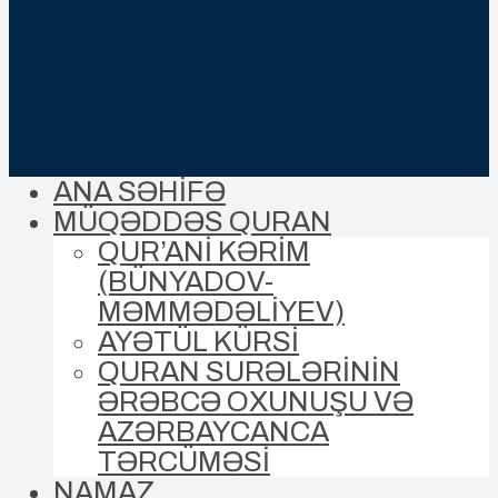
ANA SƏHİFƏ
MÜQƏDDƏS QURAN
QUR’ANİ KƏRİM
(BÜNYADOV-
MƏMMƏDƏLIYEV)
AYƏTÜL KÜRSİ
QURAN SURƏLƏRİNİN
ƏRƏBCƏ OXUNUŞU VƏ
AZƏRBAYCANCA
TƏRCÜMƏSİ
NAMAZ