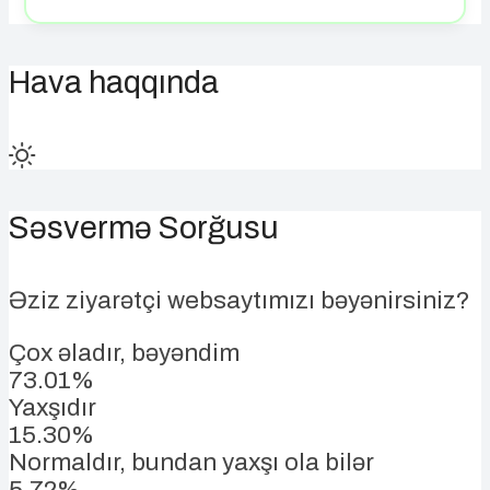
Hava haqqında
Səsvermə Sorğusu
Əziz ziyarətçi websaytımızı bəyənirsiniz?
Çox əladır, bəyəndim
73.01%
Yaxşıdır
15.30%
Normaldır, bundan yaxşı ola bilər
5.72%