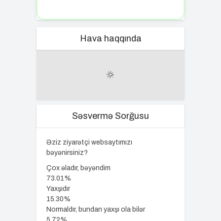
Hava haqqında
Səsvermə Sorğusu
Əziz ziyarətçi websaytımızı
bəyənirsiniz?
Çox əladır, bəyəndim
73.01%
Yaxşıdır
15.30%
Normaldır, bundan yaxşı ola bilər
5.72%