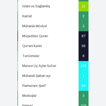
İslam və Sağlamlıq
11
Kainat
2
Mübarək Mövlud
2
Müqəddəs Quran
87
Qur'ani Kərim
59
Tərcümələr
6
Mənəvi Üç Aylar Səfəri
105
Mübarək Şaban ayı
1
Ramazani-Şərif
24
Məxluqlar
3
Namaz
104