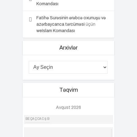
Komandası
Fatihə Surəsinin ərəbcə oxunuşu və
azərbaycanca tərcüməsi
üçün
weIslam Komandası
Arxivlər
Təqvim
Avqust 2026
BE
ÇA
Ç
CA
C
Ş
B