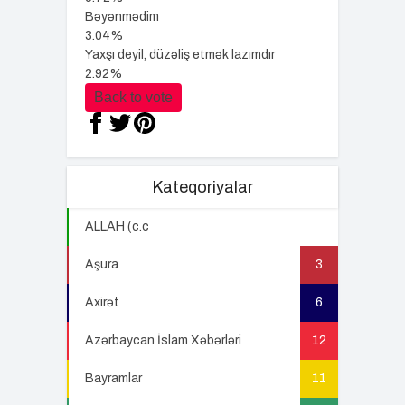
Bəyənmədim
3.04%
Yaxşı deyil, düzəliş etmək lazımdır
2.92%
Back to vote
Kateqoriyalar
ALLAH (c.c
22
Aşura
3
Axirət
6
Azərbaycan İslam Xəbərləri
12
Bayramlar
11