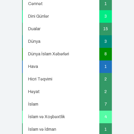
Cənnət
1
Dini Günlər
3
Dualar
15
Dünya
3
Dünya İslam Xəbərləri
8
Hava
1
Hicri Təqvimi
2
Həyat
2
İslam
7
İslam və Xoşbəxtlik
4
İslam və İdman
1