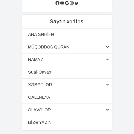
Facebook
YouTube
Google
Instagram
Twitter
Saytın xəritəsi
ANA SƏHİFƏ
MÜQƏDDƏS QURAN
NAMAZ
Sual-Cavab
XƏBƏRLƏR
QALEREYA
ƏLAVƏLƏR
BİZƏ YAZIN