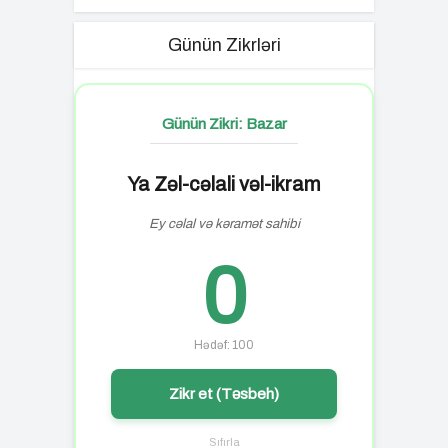
Günün Zikrləri
Günün Zikri: Bazar
Ya Zəl-cəlali vəl-ikram
Ey cəlal və kəramət sahibi
0
Hədəf: 100
Zikr et (Təsbeh)
Sıfırla