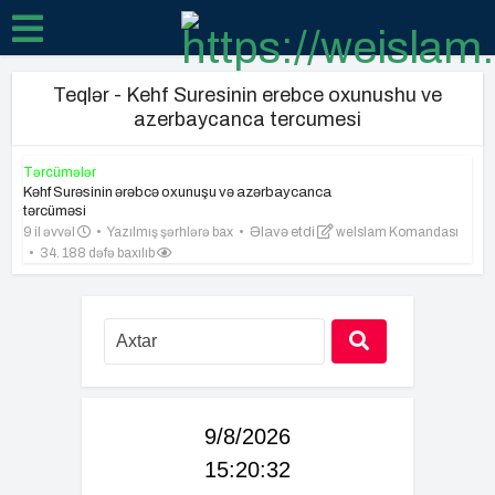
Teqlər - Kehf Suresinin erebce oxunushu ve
azerbaycanca tercumesi
Tərcümələr
Kəhf Surəsinin ərəbcə oxunuşu və azərbaycanca
tərcüməsi
9 il əvvəl
Yazılmış şərhlərə bax
Əlavə etdi
weIslam Komandası
34. 188 dəfə baxılıb
9/8/2026
15:20:33