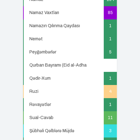
Namaz Vaxtları
85
Namazın Qılınma Qaydası
1
Nemət
1
Peyğəmbərlər
5
Qurban Bayramı (Eid al-Adha
5
Qədir-Xum
1
Ruzi
4
Rəvayətlər
1
Sual-Cavab
11
Şübhəli Qəlblərə Müjdə
3