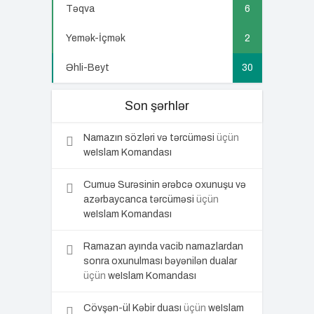
Təqva
6
Yemək-İçmək
2
Əhli-Beyt
30
Son şərhlər
Namazın sözləri və tərcüməsi
üçün
weIslam Komandası
Cumuə Surəsinin ərəbcə oxunuşu və
azərbaycanca tərcüməsi
üçün
weIslam Komandası
Ramazan ayında vacib namazlardan
sonra oxunulması bəyənilən dualar
üçün
weIslam Komandası
Cövşən-ül Kəbir duası
üçün
weIslam