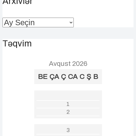
Arxivlər
Arxivlər
Təqvim
Avqust 2026
BE
ÇA
Ç
CA
C
Ş
B
1
2
3