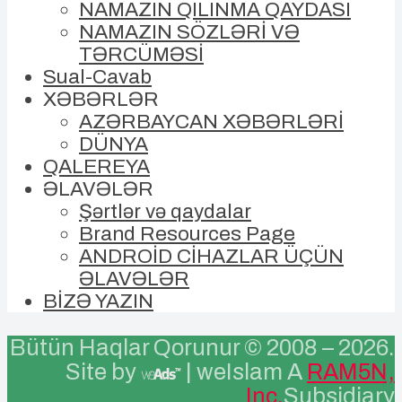
NAMAZIN QILINMA QAYDASI
NAMAZIN SÖZLƏRİ VƏ
TƏRCÜMƏSİ
Sual-Cavab
XƏBƏRLƏR
AZƏRBAYCAN XƏBƏRLƏRİ
DÜNYA
QALEREYA
ƏLAVƏLƏR
Şərtlər və qaydalar
Brand Resources Page
ANDROİD CİHAZLAR ÜÇÜN
ƏLAVƏLƏR
BİZƏ YAZIN
Bütün Haqlar Qorunur © 2008 –
2026.
Site by
| weIslam A
RAM5N,
Inc.
Subsidiary