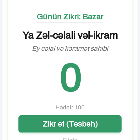
Günün Zikri: Bazar
Ya Zəl-cəlali vəl-ikram
Ey cəlal və kəramət sahibi
0
Hədəf: 100
Zikr et (Təsbeh)