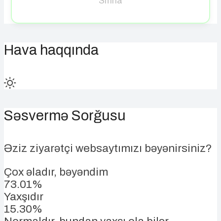
Sıfırla
Hava haqqında
Səsvermə Sorğusu
Əziz ziyarətçi websaytımızı bəyənirsiniz?
Çox əladır, bəyəndim
73.01%
Yaxşıdır
15.30%