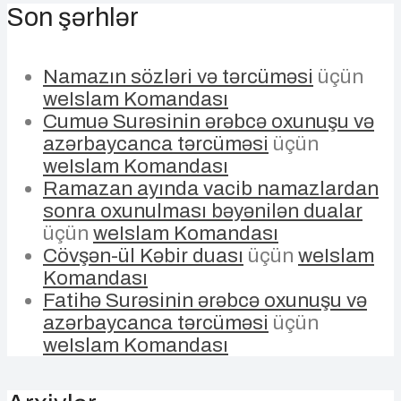
Son şərhlər
Namazın sözləri və tərcüməsi
üçün
weIslam Komandası
Cumuə Surəsinin ərəbcə oxunuşu və
azərbaycanca tərcüməsi
üçün
weIslam Komandası
Ramazan ayında vacib namazlardan
sonra oxunulması bəyənilən dualar
üçün
weIslam Komandası
Cövşən-ül Kəbir duası
üçün
weIslam
Komandası
Fatihə Surəsinin ərəbcə oxunuşu və
azərbaycanca tərcüməsi
üçün
weIslam Komandası