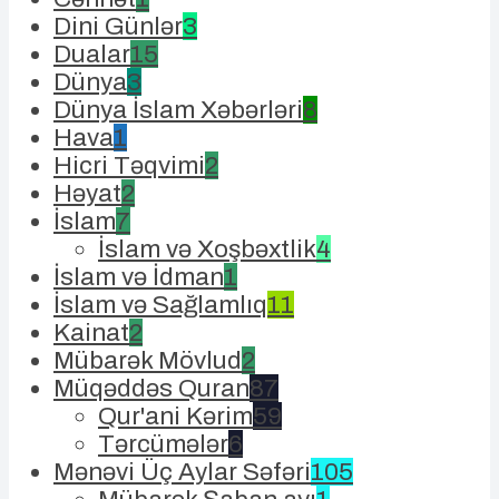
Dini Günlər
3
Dualar
15
Dünya
3
Dünya İslam Xəbərləri
8
Hava
1
Hicri Təqvimi
2
Həyat
2
İslam
7
İslam və Xoşbəxtlik
4
İslam və İdman
1
İslam və Sağlamlıq
11
Kainat
2
Mübarək Mövlud
2
Müqəddəs Quran
87
Qur'ani Kərim
59
Tərcümələr
6
Mənəvi Üç Aylar Səfəri
105