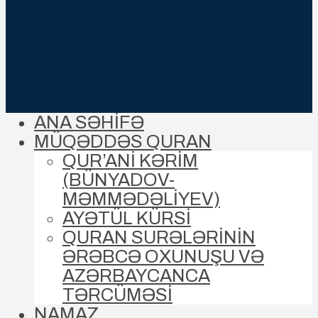
ANA SƏHİFƏ
MÜQƏDDƏS QURAN
QUR’ANİ KƏRİM
(BÜNYADOV-
MƏMMƏDƏLIYEV)
AYƏTÜL KÜRSİ
QURAN SURƏLƏRİNİN
ƏRƏBCƏ OXUNUŞU VƏ
AZƏRBAYCANCA
TƏRCÜMƏSİ
NAMAZ