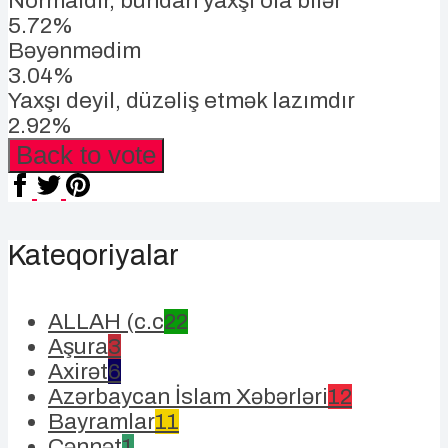
Normaldır, bundan yaxşı ola bilər
5.72%
Bəyənmədim
3.04%
Yaxşı deyil, düzəliş etmək lazımdır
2.92%
Back to vote
Kateqoriyalar
ALLAH (c.c
22
Aşura
3
Axirət
6
Azərbaycan İslam Xəbərləri
12
Bayramlar
11
Cənnət
1