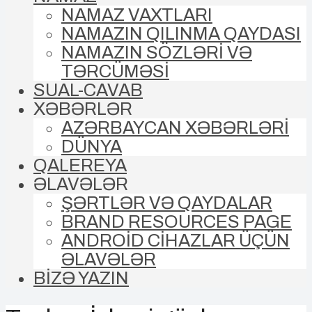
NAMAZ VAXTLARI
NAMAZIN QILINMA QAYDASI
NAMAZIN SÖZLƏRİ VƏ
TƏRCÜMƏSİ
SUAL-CAVAB
XƏBƏRLƏR
AZƏRBAYCAN XƏBƏRLƏRİ
DÜNYA
QALEREYA
ƏLAVƏLƏR
ŞƏRTLƏR VƏ QAYDALAR
BRAND RESOURCES PAGE
ANDROİD CİHAZLAR ÜÇÜN
ƏLAVƏLƏR
BİZƏ YAZIN