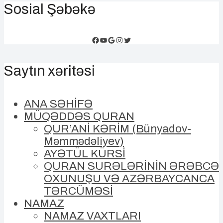
Sosial Şəbəkə
Facebook
YouTube
Google
Instagram
Twitter
Saytın xəritəsi
ANA SƏHİFƏ
MÜQƏDDƏS QURAN
QUR’ANİ KƏRİM (Bünyadov-
Məmmədəliyev)
AYƏTÜL KÜRSİ
QURAN SURƏLƏRİNİN ƏRƏBCƏ
OXUNUŞU VƏ AZƏRBAYCANCA
TƏRCÜMƏSİ
NAMAZ
NAMAZ VAXTLARI