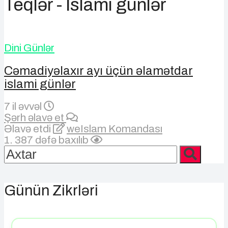
Teqlər - İslami günlər
Dini Günlər
Cəmadiyəlaxır ayı üçün əlamətdar
islami günlər
7 il əvvəl
Şərh əlavə et
Əlavə etdi
weIslam Komandası
1. 387 dəfə baxılıb
Günün Zikrləri