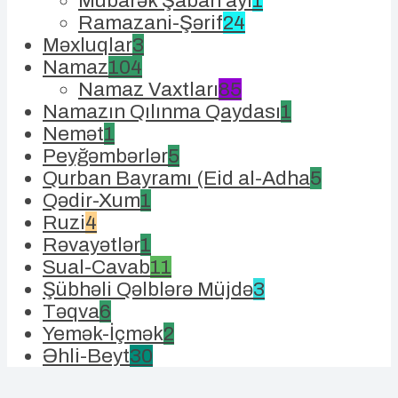
Mübarək Şaban ayı
1
Ramazani-Şərif
24
Məxluqlar
3
Namaz
104
Namaz Vaxtları
85
Namazın Qılınma Qaydası
1
Nemət
1
Peyğəmbərlər
5
Qurban Bayramı (Eid al-Adha
5
Qədir-Xum
1
Ruzi
4
Rəvayətlər
1
Sual-Cavab
11
Şübhəli Qəlblərə Müjdə
3
Təqva
6
Yemək-İçmək
2
Əhli-Beyt
30