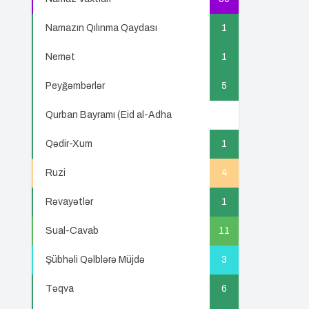
Namazın Qılınma Qaydası
1
Nemət
1
Peyğəmbərlər
5
Qurban Bayramı (Eid al-Adha
5
Qədir-Xum
1
Ruzi
4
Rəvayətlər
1
Sual-Cavab
11
Şübhəli Qəlblərə Müjdə
3
Təqva
6