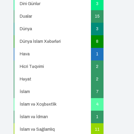
Dini Günlər
3
Dualar
15
Dünya
3
Dünya İslam Xəbərləri
8
Hava
1
Hicri Təqvimi
2
Həyat
2
İslam
7
İslam və Xoşbəxtlik
4
İslam və İdman
1
İslam və Sağlamlıq
11