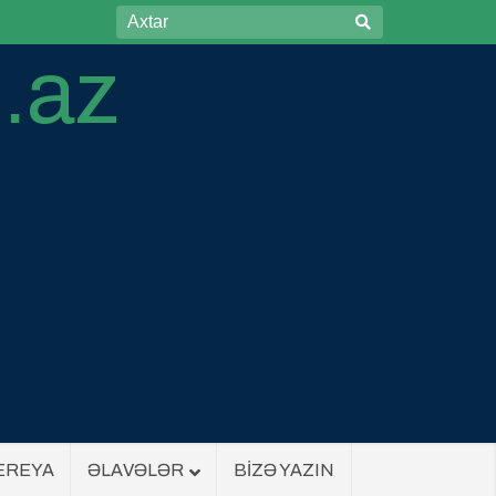
EREYA
ƏLAVƏLƏR
BİZƏ YAZIN