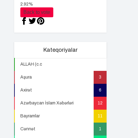
2.92%
Back to vote
Kateqoriyalar
ALLAH (c.c
22
Aşura
3
Axirət
6
Azərbaycan İslam Xəbərləri
12
Bayramlar
11
Cənnət
1