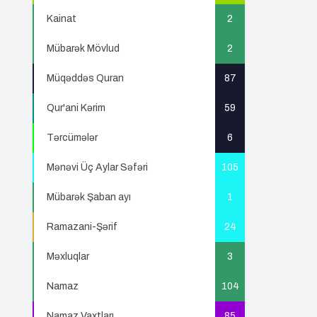
Kainat
2
Mübarək Mövlud
2
Müqəddəs Quran
87
Qur'ani Kərim
59
Tərcümələr
6
Mənəvi Üç Aylar Səfəri
105
Mübarək Şaban ayı
1
Ramazani-Şərif
24
Məxluqlar
3
Namaz
104
Namaz Vaxtları
85