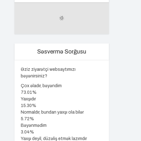
Səsvermə Sorğusu
Əziz ziyarətçi websaytımızı
bəyənirsiniz?
Çox əladır, bəyəndim
73.01%
Yaxşıdır
15.30%
Normaldır, bundan yaxşı ola bilər
5.72%
Bəyənmədim
3.04%
Yaxşı deyil, düzəliş etmək lazımdır