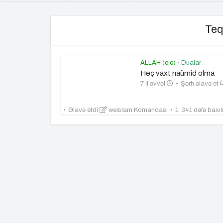
Teq
ALLAH (c.c)
•
Dualar
Heç vaxt naümid olma
7 il əvvəl
Şərh əlavə et
Əlavə etdi
weIslam Komandası
1. 341 dəfə baxı