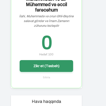
Mühəmməd və əccil
fərəcəhum
İlahi, Muhəmmədə və onun Əhli-Beytinə
salavat göndər və İmam Zamanın
zühurunu tezləşdir
0
Hədəf: 100
Zikr et (Təsbeh)
Sıfırla
Hava haqqında