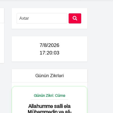
7/8/2026
17:20:04
Günün Zikrləri
Günün Zikri: Cümə
Allahummə salli əla
Mühəmmədin və ali-