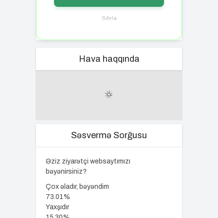
Sıfırla
Hava haqqında
Səsvermə Sorğusu
Əziz ziyarətçi websaytımızı
bəyənirsiniz?
Çox əladır, bəyəndim
73.01%
Yaxşıdır
15.30%