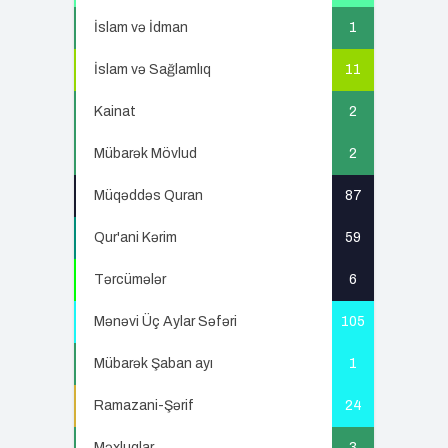
İslam və İdman
1
İslam və Sağlamlıq
11
Kainat
2
Mübarək Mövlud
2
Müqəddəs Quran
87
Qur'ani Kərim
59
Tərcümələr
6
Mənəvi Üç Aylar Səfəri
105
Mübarək Şaban ayı
1
Ramazani-Şərif
24
Məxluqlar
3