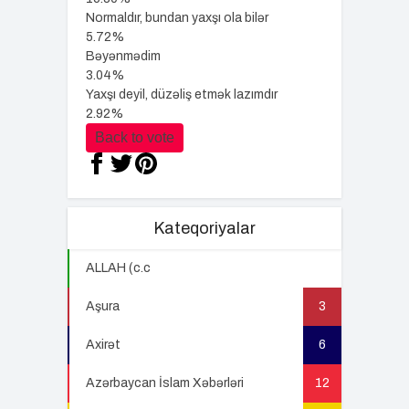
Normaldır, bundan yaxşı ola bilər
5.72%
Bəyənmədim
3.04%
Yaxşı deyil, düzəliş etmək lazımdır
2.92%
Back to vote
Kateqoriyalar
ALLAH (c.c
22
Aşura
3
Axirət
6
Azərbaycan İslam Xəbərləri
12