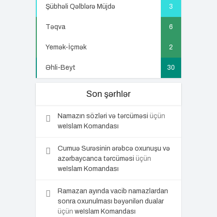
Şübhəli Qəlblərə Müjdə
3
Təqva
6
Yemək-İçmək
2
Əhli-Beyt
30
Son şərhlər
Namazın sözləri və tərcüməsi
üçün
weIslam Komandası
Cumuə Surəsinin ərəbcə oxunuşu və
azərbaycanca tərcüməsi
üçün
weIslam Komandası
Ramazan ayında vacib namazlardan
sonra oxunulması bəyənilən dualar
üçün
weIslam Komandası