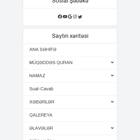
Sosial Şəbəkə
Facebook
YouTube
Google
Instagram
Twitter
Saytın xəritəsi
ANA SƏHİFƏ
MÜQƏDDƏS QURAN
NAMAZ
Sual-Cavab
XƏBƏRLƏR
QALEREYA
ƏLAVƏLƏR