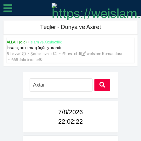
Teqlər - Dunya ve Axiret
ALLAH (c.c)
•
İslam və Xoşbəxtlik
İnsan şad olmaq üçün yaranıb
8 il əvvəl
Şərh əlavə et
Əlavə etdi
weIslam Komandası
665 dəfə baxılıb
7/8/2026
22:02:23