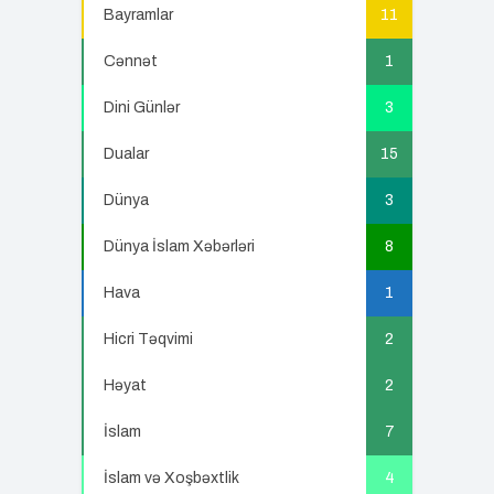
Bayramlar
11
Cənnət
1
Dini Günlər
3
Dualar
15
Dünya
3
Dünya İslam Xəbərləri
8
Hava
1
Hicri Təqvimi
2
Həyat
2
İslam
7
İslam və Xoşbəxtlik
4