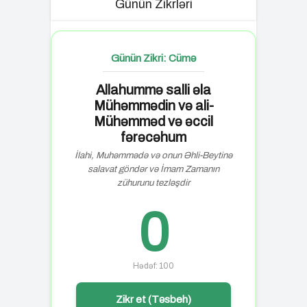
Günün Zikrləri
Günün Zikri: Cümə
Allahummə salli əla
Mühəmmədin və ali-
Mühəmməd və əccil
fərəcəhum
İlahi, Muhəmmədə və onun Əhli-Beytinə
salavat göndər və İmam Zamanın
zühurunu tezləşdir
0
Hədəf: 100
Zikr et (Təsbeh)