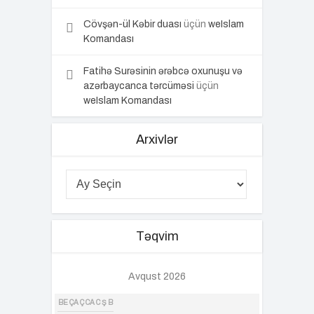
Cövşən-ül Kəbir duası
üçün
weIslam
Komandası
Fatihə Surəsinin ərəbcə oxunuşu və
azərbaycanca tərcüməsi
üçün
weIslam Komandası
Arxivlər
Təqvim
Avqust 2026
BE
ÇA
Ç
CA
C
Ş
B