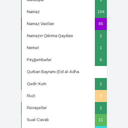
Namaz
104
Namaz Vaxtları
85
Namazın Qılınma Qaydası
1
Nemət
1
Peyğəmbərlər
5
Qurban Bayramı (Eid al-Adha
5
Qədir-Xum
1
Ruzi
4
Rəvayətlər
1
Sual-Cavab
11