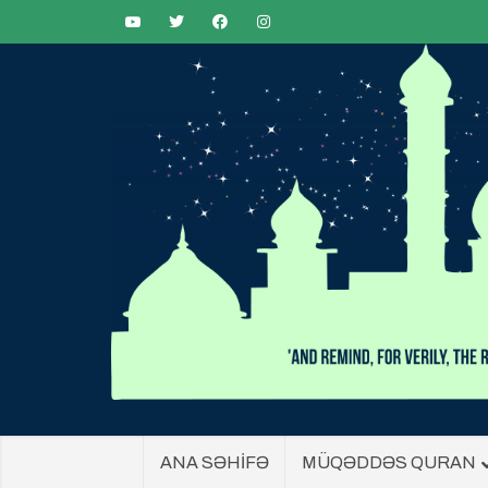
ANA SƏHİFƏ
MÜQƏDDƏS QURAN