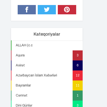
Kateqoriyalar
ALLAH (c.c
22
Aşura
3
Axirət
6
Azərbaycan İslam Xəbərləri
12
Bayramlar
11
Cənnət
1
Dini Günlər
3