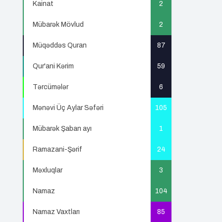
Kainat
2
Mübarək Mövlud
2
Müqəddəs Quran
87
Qur'ani Kərim
59
Tərcümələr
6
Mənəvi Üç Aylar Səfəri
105
Mübarək Şaban ayı
1
Ramazani-Şərif
24
Məxluqlar
3
Namaz
104
Namaz Vaxtları
85