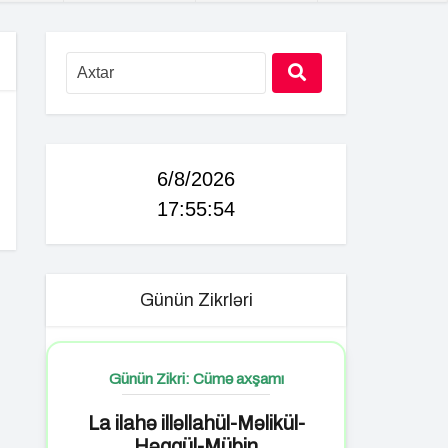
6/8/2026
17:55:55
Günün Zikrləri
Günün Zikri: Cümə axşamı
La ilahə illəllahül-Məlikül-
Həqqül-Mübin