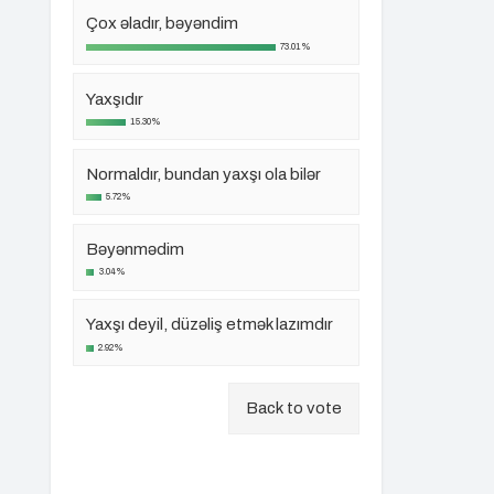
Çox əladır, bəyəndim
73.01%
Yaxşıdır
15.30%
Normaldır, bundan yaxşı ola bilər
5.72%
Bəyənmədim
3.04%
Yaxşı deyil, düzəliş etmək lazımdır
2.92%
Back to vote