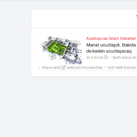
Azərbaycan İslam Xəbərləri
Manat ucuzlaşdı, Bakıda 
də kəskin ucuzlaşacaq
11 il əvvəl
Şərh əlavə et
Əlavə etdi
weIslam Komandası
145 dəfə baxılıb