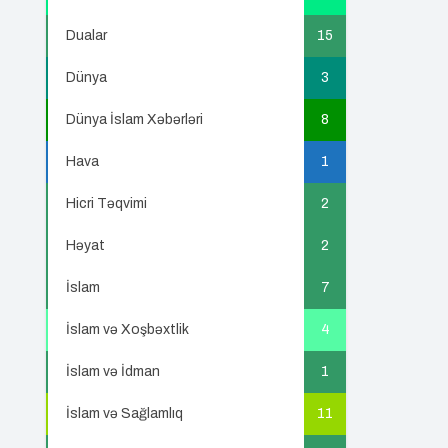
Dualar
15
Dünya
3
Dünya İslam Xəbərləri
8
Hava
1
Hicri Təqvimi
2
Həyat
2
İslam
7
İslam və Xoşbəxtlik
4
İslam və İdman
1
İslam və Sağlamlıq
11