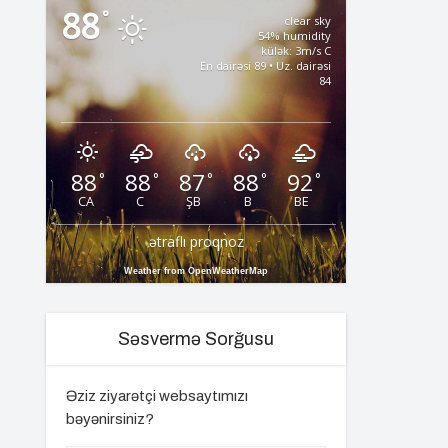
88
°
clear sky
54% humidity
külək: 3m/s C
En dairəsi 89 • Uz. dairəsi
84
88
88
87
88
92
°
°
°
°
°
CA
C
ŞB
B
BE
ətraflı proqnoz
Weather from OpenWeatherMap
Səsvermə Sorğusu
Əziz ziyarətçi websaytımızı
bəyənirsiniz?