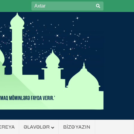
EREYA
ƏLAVƏLƏR
BİZƏ YAZIN