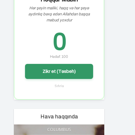
Hər şeyin maliki, haqq və hər şeyə
aydınlıq bəxş edən Allahdan başqa
məbud yoxdur
0
Hədəf: 100
Zikr et (Təsbeh)
Sıfırla
Hava haqqında
COLUMBUS