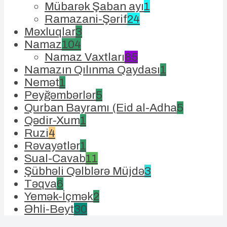
Mübarək Şaban ayı
1
Ramazani-Şərif
24
Məxluqlar
3
Namaz
104
Namaz Vaxtları
85
Namazın Qılınma Qaydası
1
Nemət
1
Peyğəmbərlər
5
Qurban Bayramı (Eid al-Adha
5
Qədir-Xum
1
Ruzi
4
Rəvayətlər
1
Sual-Cavab
11
Şübhəli Qəlblərə Müjdə
3
Təqva
6
Yemək-İçmək
2
Əhli-Beyt
30