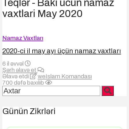
Teqlər - Baki ucun namaz
vaxtlari May 2020
Namaz Vaxtları
2020-ci il may ayı üçün namaz vaxtları
6 il əvvəl
Şərh əlavə et
Əlavə etdi
weIslam Komandası
700 dəfə baxılıb
Günün Zikrləri