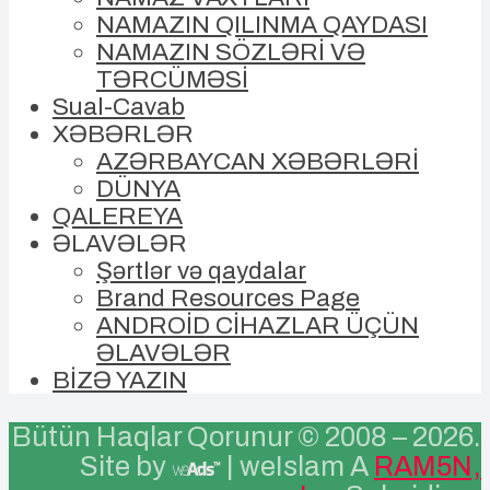
NAMAZIN QILINMA QAYDASI
NAMAZIN SÖZLƏRİ VƏ
TƏRCÜMƏSİ
Sual-Cavab
XƏBƏRLƏR
AZƏRBAYCAN XƏBƏRLƏRİ
DÜNYA
QALEREYA
ƏLAVƏLƏR
Şərtlər və qaydalar
Brand Resources Page
ANDROİD CİHAZLAR ÜÇÜN
ƏLAVƏLƏR
BİZƏ YAZIN
Bütün Haqlar Qorunur © 2008 –
2026.
Site by
| weIslam A
RAM5N,