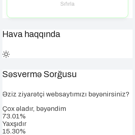
Sıfırla
Hava haqqında
Səsvermə Sorğusu
Əziz ziyarətçi websaytımızı bəyənirsiniz?
Çox əladır, bəyəndim
73.01%
Yaxşıdır
15.30%