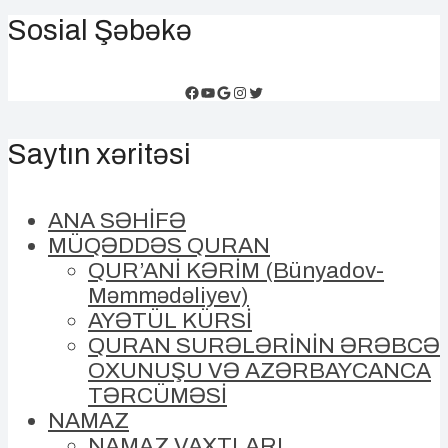
Sosial Şəbəkə
Facebook
YouTube
Google
Instagram
Twitter
Saytın xəritəsi
ANA SƏHİFƏ
MÜQƏDDƏS QURAN
QUR’ANİ KƏRİM (Bünyadov-
Məmmədəliyev)
AYƏTÜL KÜRSİ
QURAN SURƏLƏRİNİN ƏRƏBCƏ
OXUNUŞU VƏ AZƏRBAYCANCA
TƏRCÜMƏSİ
NAMAZ
NAMAZ VAXTLARI