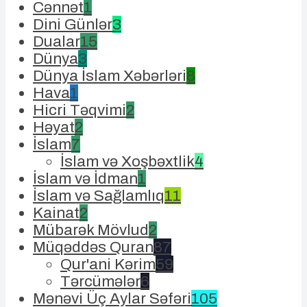
Cənnət
1
Dini Günlər
3
Dualar
15
Dünya
3
Dünya İslam Xəbərləri
8
Hava
1
Hicri Təqvimi
2
Həyat
2
İslam
7
İslam və Xoşbəxtlik
4
İslam və İdman
1
İslam və Sağlamlıq
11
Kainat
2
Mübarək Mövlud
2
Müqəddəs Quran
87
Qur'ani Kərim
59
Tərcümələr
6
Mənəvi Üç Aylar Səfəri
105