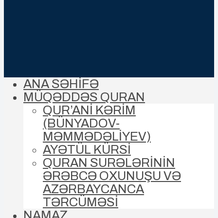
ANA SƏHİFƏ
MÜQƏDDƏS QURAN
QUR’ANİ KƏRİM
(BÜNYADOV-
MƏMMƏDƏLIYEV)
AYƏTÜL KÜRSİ
QURAN SURƏLƏRİNİN
ƏRƏBCƏ OXUNUŞU VƏ
AZƏRBAYCANCA
TƏRCÜMƏSİ
NAMAZ