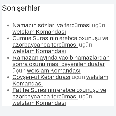
Son şərhlər
Namazın sözləri və tərcüməsi
üçün
weIslam Komandası
Cumuə Surəsinin ərəbcə oxunuşu və
azərbaycanca tərcüməsi
üçün
weIslam Komandası
Ramazan ayında vacib namazlardan
sonra oxunulması bəyənilən dualar
üçün
weIslam Komandası
Cövşən-ül Kəbir duası
üçün
weIslam
Komandası
Fatihə Surəsinin ərəbcə oxunuşu və
azərbaycanca tərcüməsi
üçün
weIslam Komandası