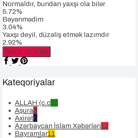
Normaldır, bundan yaxşı ola bilər
5.72%
Bəyənmədim
3.04%
Yaxşı deyil, düzəliş etmək lazımdır
2.92%
Back to vote
Kateqoriyalar
ALLAH (c.c
22
Aşura
3
Axirət
6
Azərbaycan İslam Xəbərləri
12
Bayramlar
11