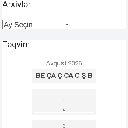
Arxivlər
Arxivlər
Təqvim
Avqust 2026
BE
ÇA
Ç
CA
C
Ş
B
1
2
3