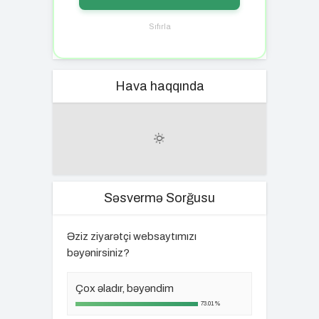
Sıfırla
Hava haqqında
Səsvermə Sorğusu
Əziz ziyarətçi websaytımızı
bəyənirsiniz?
Çox əladır, bəyəndim
73.01%