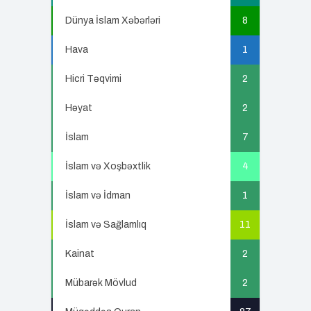
Dünya İslam Xəbərləri
8
Hava
1
Hicri Təqvimi
2
Həyat
2
İslam
7
İslam və Xoşbəxtlik
4
İslam və İdman
1
İslam və Sağlamlıq
11
Kainat
2
Mübarək Mövlud
2