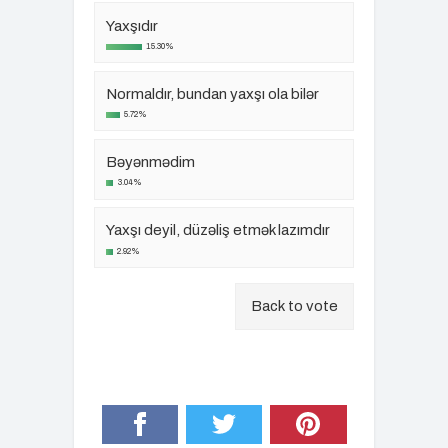
Yaxşıdır
15.30%
Normaldır, bundan yaxşı ola bilər
5.72%
Bəyənmədim
3.04%
Yaxşı deyil, düzəliş etmək lazımdır
2.92%
Back to vote