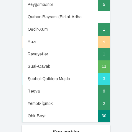
Peyğəmbərlər
5
Qurban Bayramı (Eid al-Adha
5
Qədir-Xum
1
Ruzi
4
Rəvayətlər
1
Sual-Cavab
11
Şübhəli Qəlblərə Müjdə
3
Təqva
6
Yemək-İçmək
2
Əhli-Beyt
30