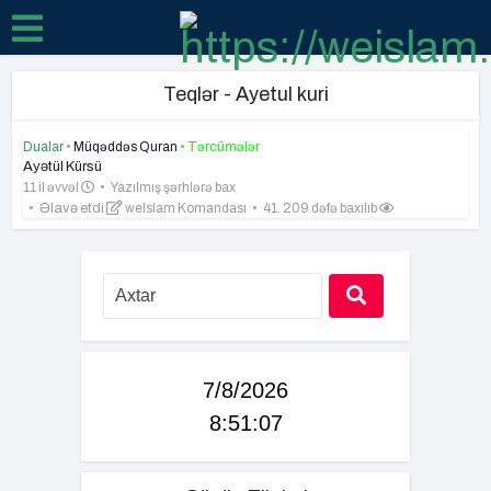
Teqlər - Ayetul kuri
Dualar
•
Müqəddəs Quran
•
Tərcümələr
Ayətül Kürsü
11 il əvvəl
Yazılmış şərhlərə bax
Əlavə etdi
weIslam Komandası
41. 209 dəfə baxılıb
7/8/2026
8:51:08