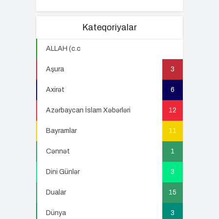
Kateqoriyalar
ALLAH (c.c
22
Aşura
3
Axirət
6
Azərbaycan İslam Xəbərləri
12
Bayramlar
11
Cənnət
1
Dini Günlər
3
Dualar
15
Dünya
3