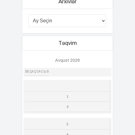
Arxivlər
Təqvim
Avqust 2026
BE
ÇA
Ç
CA
C
Ş
B
1
2
3
4