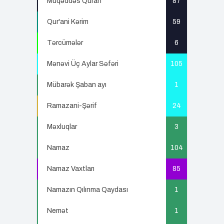
Müqəddəs Quran
87
Qur'ani Kərim
59
Tərcümələr
6
Mənəvi Üç Aylar Səfəri
105
Mübarək Şaban ayı
1
Ramazani-Şərif
24
Məxluqlar
3
Namaz
104
Namaz Vaxtları
85
Namazın Qılınma Qaydası
1
Nemət
1