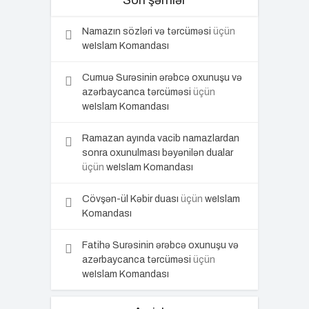
Son şərhlər
Namazın sözləri və tərcüməsi
üçün
weIslam Komandası
Cumuə Surəsinin ərəbcə oxunuşu və
azərbaycanca tərcüməsi
üçün
weIslam Komandası
Ramazan ayında vacib namazlardan
sonra oxunulması bəyənilən dualar
üçün
weIslam Komandası
Cövşən-ül Kəbir duası
üçün
weIslam
Komandası
Fatihə Surəsinin ərəbcə oxunuşu və
azərbaycanca tərcüməsi
üçün
weIslam Komandası