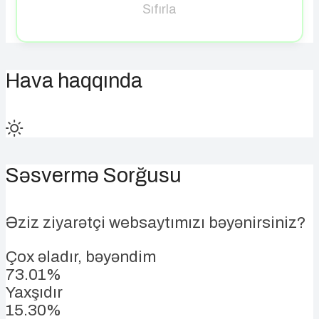
Sıfırla
Hava haqqında
Səsvermə Sorğusu
Əziz ziyarətçi websaytımızı bəyənirsiniz?
Çox əladır, bəyəndim
73.01%
Yaxşıdır
15.30%