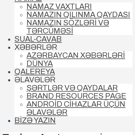
NAMAZ VAXTLARI
NAMAZIN QILINMA QAYDASI
NAMAZIN SÖZLƏRİ VƏ
TƏRCÜMƏSİ
SUAL-CAVAB
XƏBƏRLƏR
AZƏRBAYCAN XƏBƏRLƏRİ
DÜNYA
QALEREYA
ƏLAVƏLƏR
ŞƏRTLƏR VƏ QAYDALAR
BRAND RESOURCES PAGE
ANDROİD CİHAZLAR ÜÇÜN
ƏLAVƏLƏR
BİZƏ YAZIN