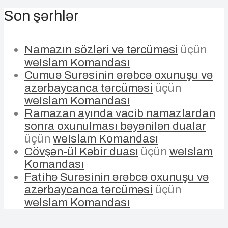
Son şərhlər
Namazın sözləri və tərcüməsi
üçün
weIslam Komandası
Cumuə Surəsinin ərəbcə oxunuşu və
azərbaycanca tərcüməsi
üçün
weIslam Komandası
Ramazan ayında vacib namazlardan
sonra oxunulması bəyənilən dualar
üçün
weIslam Komandası
Cövşən-ül Kəbir duası
üçün
weIslam
Komandası
Fatihə Surəsinin ərəbcə oxunuşu və
azərbaycanca tərcüməsi
üçün
weIslam Komandası