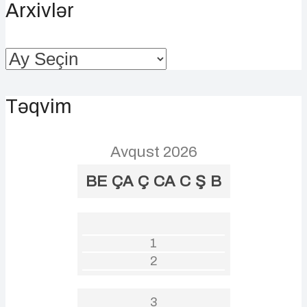
Arxivlər
Arxivlər
Təqvim
Avqust 2026
BE
ÇA
Ç
CA
C
Ş
B
1
2
3