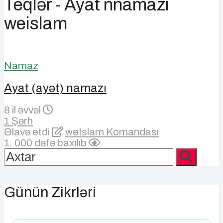
Teqlər - Ayat nnamazi
weislam
Namaz
Ayat (ayət) namazı
8 il əvvəl
1 Şərh
Əlavə etdi
weIslam Komandası
1. 000 dəfə baxılıb
Günün Zikrləri