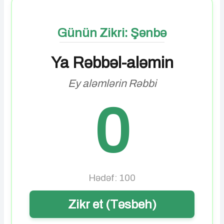
Günün Zikri: Şənbə
Ya Rəbbəl-aləmin
Ey aləmlərin Rəbbi
0
Hədəf: 100
Zikr et (Təsbeh)