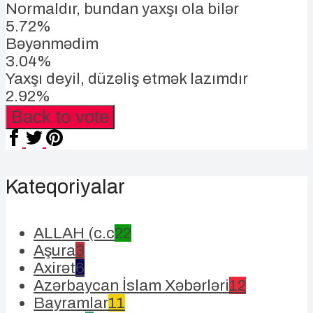
Normaldır, bundan yaxşı ola bilər
5.72%
Bəyənmədim
3.04%
Yaxşı deyil, düzəliş etmək lazımdır
2.92%
Back to vote
Kateqoriyalar
ALLAH (c.c
22
Aşura
3
Axirət
6
Azərbaycan İslam Xəbərləri
12
Bayramlar
11