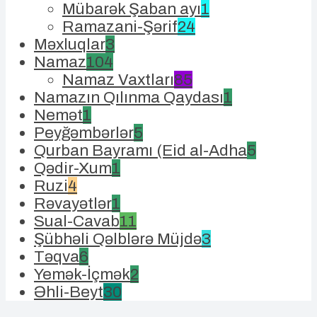
Mübarək Şaban ayı
1
Ramazani-Şərif
24
Məxluqlar
3
Namaz
104
Namaz Vaxtları
85
Namazın Qılınma Qaydası
1
Nemət
1
Peyğəmbərlər
5
Qurban Bayramı (Eid al-Adha
5
Qədir-Xum
1
Ruzi
4
Rəvayətlər
1
Sual-Cavab
11
Şübhəli Qəlblərə Müjdə
3
Təqva
6
Yemək-İçmək
2
Əhli-Beyt
30