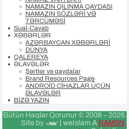
NAMAZIN QILINMA QAYDASI
NAMAZIN SÖZLƏRİ VƏ
TƏRCÜMƏSİ
Sual-Cavab
XƏBƏRLƏR
AZƏRBAYCAN XƏBƏRLƏRİ
DÜNYA
QALEREYA
ƏLAVƏLƏR
Şərtlər və qaydalar
Brand Resources Page
ANDROİD CİHAZLAR ÜÇÜN
ƏLAVƏLƏR
BİZƏ YAZIN
Bütün Haqlar Qorunur © 2008 –
2026.
Site by
| weIslam A
RAM5N,