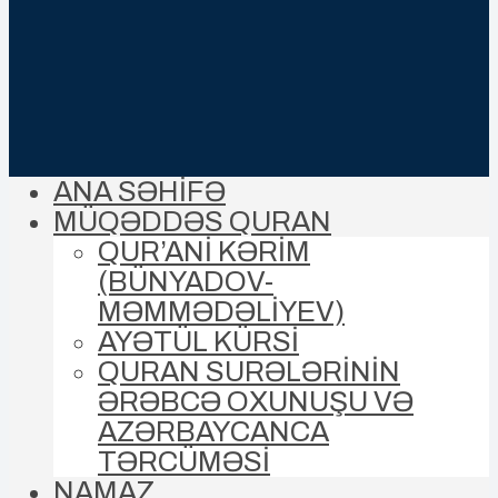
ANA SƏHİFƏ
MÜQƏDDƏS QURAN
QUR’ANİ KƏRİM
(BÜNYADOV-
MƏMMƏDƏLIYEV)
AYƏTÜL KÜRSİ
QURAN SURƏLƏRİNİN
ƏRƏBCƏ OXUNUŞU VƏ
AZƏRBAYCANCA
TƏRCÜMƏSİ
NAMAZ