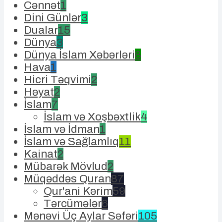
Cənnət
1
Dini Günlər
3
Dualar
15
Dünya
3
Dünya İslam Xəbərləri
8
Hava
1
Hicri Təqvimi
2
Həyat
2
İslam
7
İslam və Xoşbəxtlik
4
İslam və İdman
1
İslam və Sağlamlıq
11
Kainat
2
Mübarək Mövlud
2
Müqəddəs Quran
87
Qur'ani Kərim
59
Tərcümələr
6
Mənəvi Üç Aylar Səfəri
105