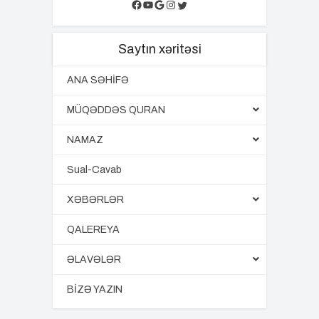
Facebook
YouTube
Google
Instagram
Twitter
Saytın xəritəsi
ANA SƏHİFƏ
MÜQƏDDƏS QURAN
NAMAZ
Sual-Cavab
XƏBƏRLƏR
QALEREYA
ƏLAVƏLƏR
BİZƏ YAZIN