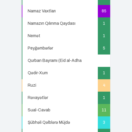
Namaz Vaxtları
85
Namazın Qılınma Qaydası
1
Nemət
1
Peyğəmbərlər
5
Qurban Bayramı (Eid al-Adha
5
Qədir-Xum
1
Ruzi
4
Rəvayətlər
1
Sual-Cavab
11
Şübhəli Qəlblərə Müjdə
3