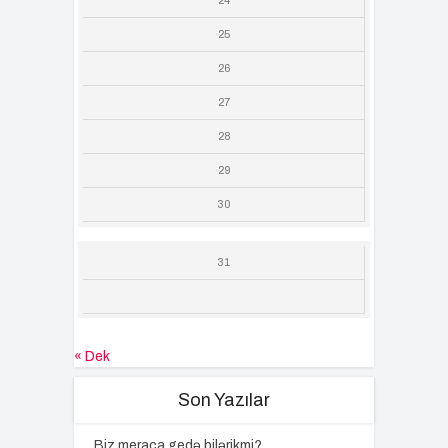
24
25
26
27
28
29
30
31
« Dek
Son Yazılar
Biz meraca gedə bilərikmi?