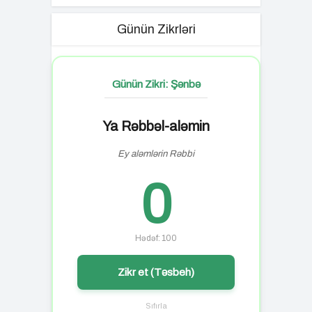
Günün Zikrləri
Günün Zikri: Şənbə
Ya Rəbbəl-aləmin
Ey aləmlərin Rəbbi
0
Hədəf: 100
Zikr et (Təsbeh)
Sıfırla