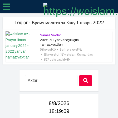
Teqlər - Время молитв за Баку Январь 2022
Namaz Vaxtları
2022-ci il yanvar ayı üçün
namaz vaxtları
5 il əvvəl
Şərh əlavə et
Əlavə etdi
weIslam Komandası
817 dəfə baxılıb
8/8/2026
18:19:10