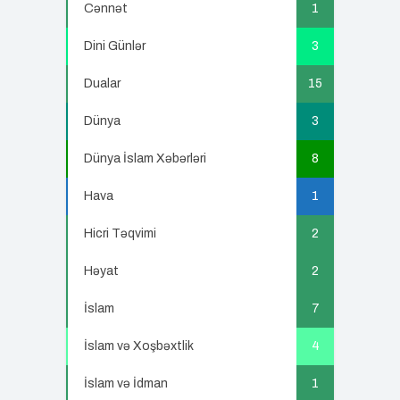
Cənnət
1
Dini Günlər
3
Dualar
15
Dünya
3
Dünya İslam Xəbərləri
8
Hava
1
Hicri Təqvimi
2
Həyat
2
İslam
7
İslam və Xoşbəxtlik
4
İslam və İdman
1