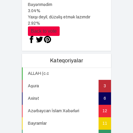
Bəyənmədim
3.04%
Yaxşı deyil, düzəliş etmək lazımdır
2.92%
Back to vote
Kateqoriyalar
ALLAH (c.c
22
Aşura
3
Axirət
6
Azərbaycan İslam Xəbərləri
12
Bayramlar
11