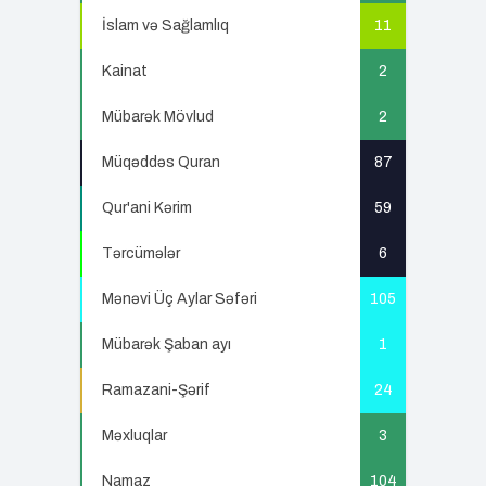
İslam və Sağlamlıq
11
Kainat
2
Mübarək Mövlud
2
Müqəddəs Quran
87
Qur'ani Kərim
59
Tərcümələr
6
Mənəvi Üç Aylar Səfəri
105
Mübarək Şaban ayı
1
Ramazani-Şərif
24
Məxluqlar
3
Namaz
104