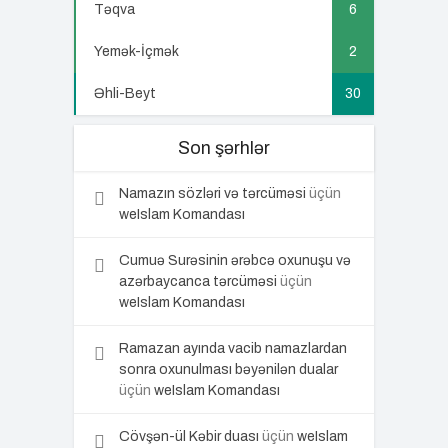
Təqva
6
Yemək-İçmək
2
Əhli-Beyt
30
Son şərhlər
Namazın sözləri və tərcüməsi
üçün
weIslam Komandası
Cumuə Surəsinin ərəbcə oxunuşu və
azərbaycanca tərcüməsi
üçün
weIslam Komandası
Ramazan ayında vacib namazlardan
sonra oxunulması bəyənilən dualar
üçün
weIslam Komandası
Cövşən-ül Kəbir duası
üçün
weIslam