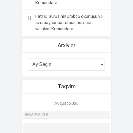
Komandası
Fatihə Surəsinin ərəbcə oxunuşu və
azərbaycanca tərcüməsi
üçün
weIslam Komandası
Arxivlər
Təqvim
Avqust 2026
BE
ÇA
Ç
CA
C
Ş
B