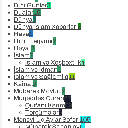
Dini Günlər
3
Dualar
15
Dünya
3
Dünya İslam Xəbərləri
8
Hava
1
Hicri Təqvimi
2
Həyat
2
İslam
7
İslam və Xoşbəxtlik
4
İslam və İdman
1
İslam və Sağlamlıq
11
Kainat
2
Mübarək Mövlud
2
Müqəddəs Quran
87
Qur'ani Kərim
59
Tərcümələr
6
Mənəvi Üç Aylar Səfəri
105
Mübarək Şaban ayı
1