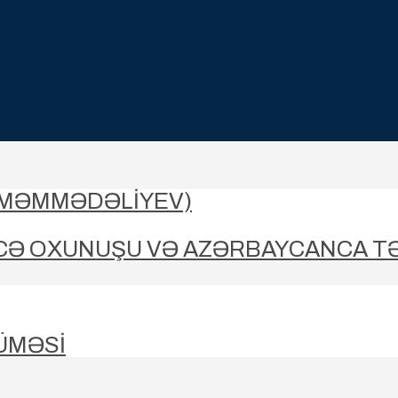
-MƏMMƏDƏLIYEV)
CƏ OXUNUŞU VƏ AZƏRBAYCANCA T
ÜMƏSİ