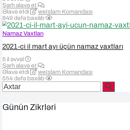
Şərh əlavə et
Əlavə etdi
weIslam Komandası
849 dəfə baxılıb
Namaz Vaxtları
2021-ci il mart ayı üçün namaz vaxtları
5 il əvvəl
Şərh əlavə et
Əlavə etdi
weIslam Komandası
554 dəfə baxılıb
Günün Zikrləri