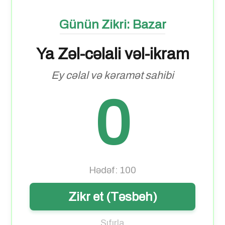
Günün Zikri: Bazar
Ya Zəl-cəlali vəl-ikram
Ey cəlal və kəramət sahibi
0
Hədəf: 100
Zikr et (Təsbeh)
Sıfırla