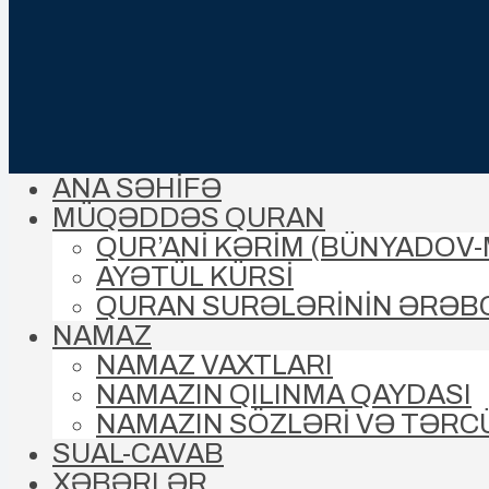
ANA SƏHİFƏ
MÜQƏDDƏS QURAN
QUR’ANİ KƏRİM (BÜNYADOV
AYƏTÜL KÜRSİ
QURAN SURƏLƏRİNİN ƏRƏB
NAMAZ
NAMAZ VAXTLARI
NAMAZIN QILINMA QAYDASI
NAMAZIN SÖZLƏRİ VƏ TƏRC
SUAL-CAVAB
XƏBƏRLƏR