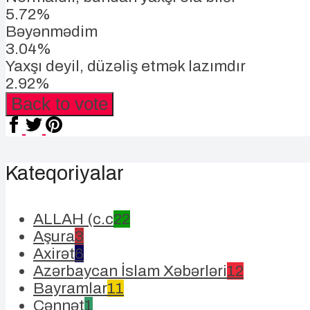
5.72%
Bəyənmədim
3.04%
Yaxşı deyil, düzəliş etmək lazımdır
2.92%
Back to vote
Kateqoriyalar
ALLAH (c.c
22
Aşura
3
Axirət
6
Azərbaycan İslam Xəbərləri
12
Bayramlar
11
Cənnət
1