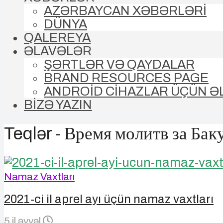
AZƏRBAYCAN XƏBƏRLƏRİ
DÜNYA
QALEREYA
ƏLAVƏLƏR
ŞƏRTLƏR VƏ QAYDALAR
BRAND RESOURCES PAGE
ANDROİD CİHAZLAR ÜÇÜN Ə
BİZƏ YAZIN
Teqlər - Время молитв за Бак
Namaz Vaxtları
2021-ci il aprel ayı üçün namaz vaxtları
5 il əvvəl