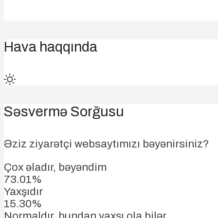
Hava haqqında
Səsvermə Sorğusu
Əziz ziyarətçi websaytımızı bəyənirsiniz?
Çox əladır, bəyəndim
73.01%
Yaxşıdır
15.30%
Normaldır, bundan yaxşı ola bilər