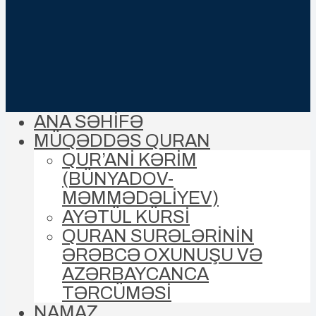
ANA SƏHİFƏ
MÜQƏDDƏS QURAN
QUR’ANİ KƏRİM
(BÜNYADOV-
MƏMMƏDƏLIYEV)
AYƏTÜL KÜRSİ
QURAN SURƏLƏRİNİN
ƏRƏBCƏ OXUNUŞU VƏ
AZƏRBAYCANCA
TƏRCÜMƏSİ
NAMAZ