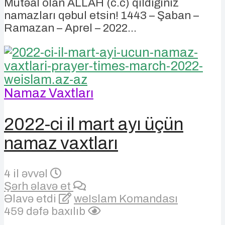
Mütəal olan ALLAH (c.c) qıldığınız
namazları qəbul etsin! 1443 – Şaban –
Ramazan – Aprel – 2022...
Namaz Vaxtları
2022-ci il mart ayı üçün
namaz vaxtları
4 il əvvəl
Şərh əlavə et
Əlavə etdi
weIslam Komandası
459 dəfə baxılıb