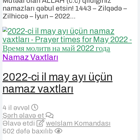
Mütəal olan ALLAH (c.c) qıldığınız
namazları qəbul etsin! 1443 – Zilqədə –
Zilhiccə – İyun – 2022...
Namaz Vaxtları
2022-ci il may ayı üçün
namaz vaxtları
4 il əvvəl
Şərh əlavə et
Əlavə etdi
weIslam Komandası
502 dəfə baxılıb