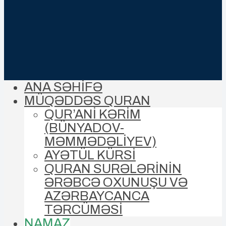
ANA SƏHİFƏ
MÜQƏDDƏS QURAN
QUR’ANİ KƏRİM
(BÜNYADOV-
MƏMMƏDƏLIYEV)
AYƏTÜL KÜRSİ
QURAN SURƏLƏRİNİN
ƏRƏBCƏ OXUNUŞU VƏ
AZƏRBAYCANCA
TƏRCÜMƏSİ
NAMAZ