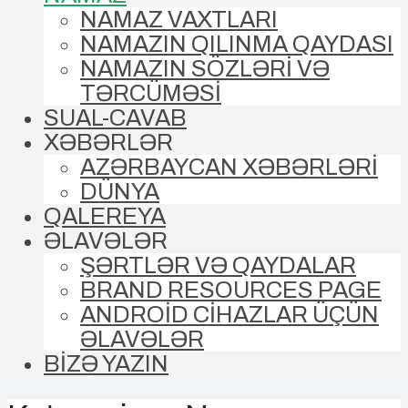
NAMAZ VAXTLARI
NAMAZIN QILINMA QAYDASI
NAMAZIN SÖZLƏRİ VƏ
TƏRCÜMƏSİ
SUAL-CAVAB
XƏBƏRLƏR
AZƏRBAYCAN XƏBƏRLƏRİ
DÜNYA
QALEREYA
ƏLAVƏLƏR
ŞƏRTLƏR VƏ QAYDALAR
BRAND RESOURCES PAGE
ANDROİD CİHAZLAR ÜÇÜN
ƏLAVƏLƏR
BİZƏ YAZIN