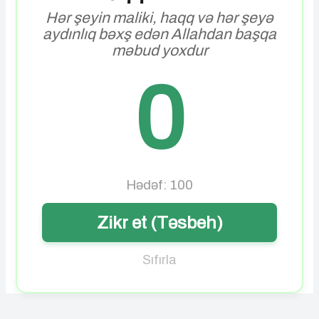
Hər şeyin maliki, haqq və hər şeyə
aydınlıq bəxş edən Allahdan başqa
məbud yoxdur
0
Hədəf: 100
Zikr et (Təsbeh)
Sıfırla