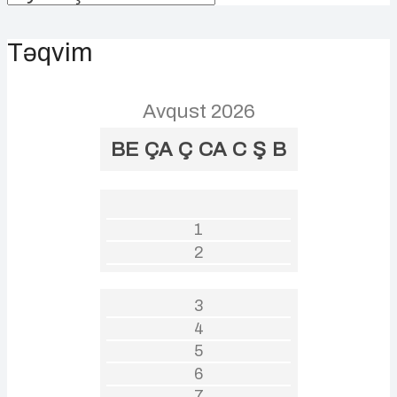
Təqvim
Avqust 2026
BE
ÇA
Ç
CA
C
Ş
B
1
2
3
4
5
6
7