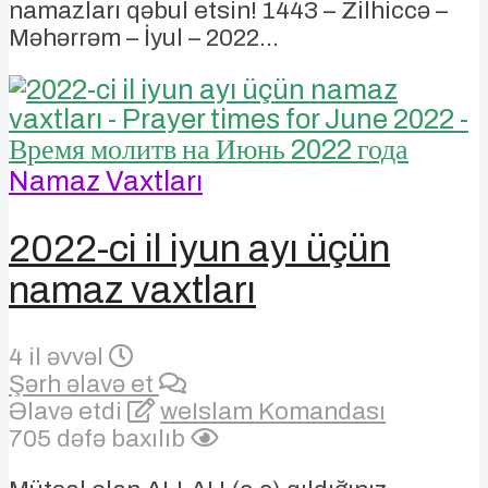
namazları qəbul etsin! 1443 – Zilhiccə –
Məhərrəm – İyul – 2022...
Namaz Vaxtları
2022-ci il iyun ayı üçün
namaz vaxtları
4 il əvvəl
Şərh əlavə et
Əlavə etdi
weIslam Komandası
705 dəfə baxılıb