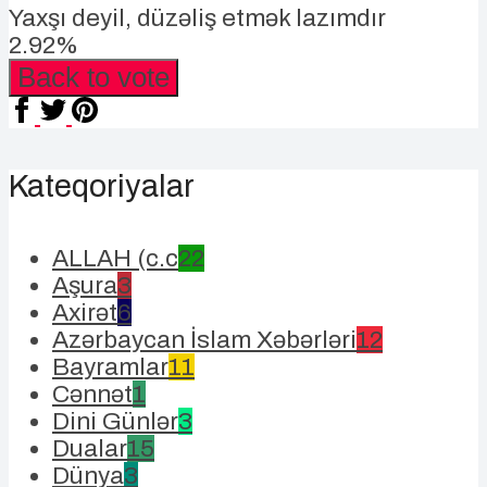
Yaxşı deyil, düzəliş etmək lazımdır
2.92%
Back to vote
Kateqoriyalar
ALLAH (c.c
22
Aşura
3
Axirət
6
Azərbaycan İslam Xəbərləri
12
Bayramlar
11
Cənnət
1
Dini Günlər
3
Dualar
15
Dünya
3