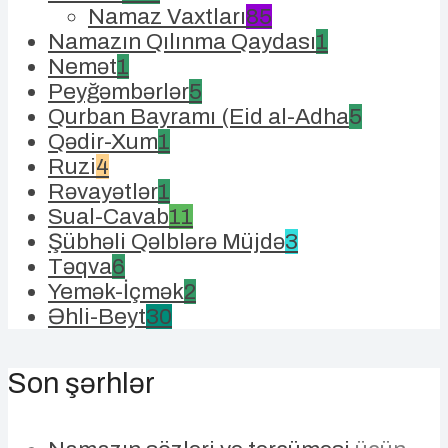
Namaz Vaxtları
85
Namazın Qılınma Qaydası
1
Nemət
1
Peyğəmbərlər
5
Qurban Bayramı (Eid al-Adha
5
Qədir-Xum
1
Ruzi
4
Rəvayətlər
1
Sual-Cavab
11
Şübhəli Qəlblərə Müjdə
3
Təqva
6
Yemək-İçmək
2
Əhli-Beyt
30
Son şərhlər