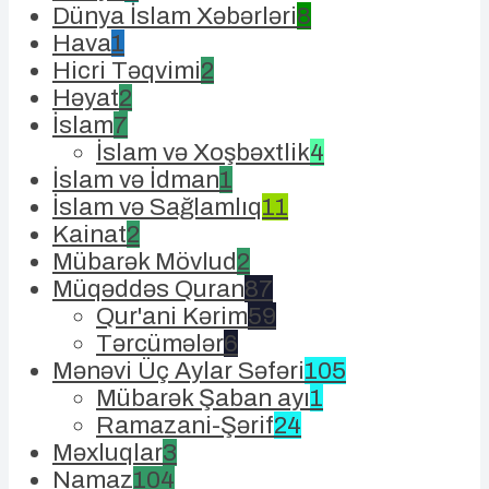
Dünya İslam Xəbərləri
8
Hava
1
Hicri Təqvimi
2
Həyat
2
İslam
7
İslam və Xoşbəxtlik
4
İslam və İdman
1
İslam və Sağlamlıq
11
Kainat
2
Mübarək Mövlud
2
Müqəddəs Quran
87
Qur'ani Kərim
59
Tərcümələr
6
Mənəvi Üç Aylar Səfəri
105
Mübarək Şaban ayı
1
Ramazani-Şərif
24
Məxluqlar
3
Namaz
104