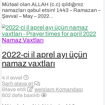
Mütəal olan ALLAH (c.c) qıldığınız
namazları qəbul etsin! 1443 – Ramazan –
Şəvval – May – 2022...
Namaz Vaxtları
2022-ci il aprel ayı üçün
namaz vaxtları
4 il əvvəl
Şərh əlavə et
Əlavə etdi
weIslam Komandası
602 dəfə baxılıb