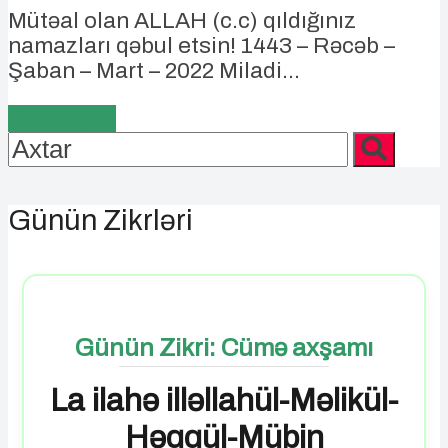
Mütəal olan ALLAH (c.c) qıldığınız
namazları qəbul etsin! 1443 – Rəcəb –
Şaban – Mart – 2022 Miladi...
Daha çox
Günün Zikrləri
Günün Zikri: Cümə axşamı
La ilahə illəllahül-Məlikül-
Həqqül-Mübin