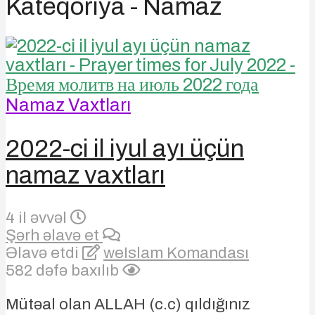
Kateqoriya - Namaz
Namaz Vaxtları
2022-ci il iyul ayı üçün
namaz vaxtları
4 il əvvəl
Şərh əlavə et
Əlavə etdi
weIslam Komandası
582 dəfə baxılıb
Mütəal olan ALLAH (c.c) qıldığınız