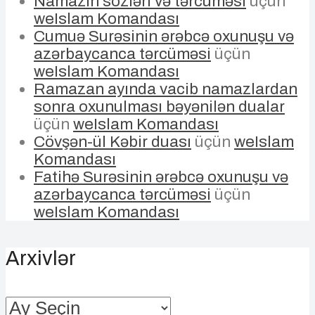
Namazın sözləri və tərcüməsi
üçün
weIslam Komandası
Cumuə Surəsinin ərəbcə oxunuşu və
azərbaycanca tərcüməsi
üçün
weIslam Komandası
Ramazan ayında vacib namazlardan
sonra oxunulması bəyənilən dualar
üçün
weIslam Komandası
Cövşən-ül Kəbir duası
üçün
weIslam
Komandası
Fatihə Surəsinin ərəbcə oxunuşu və
azərbaycanca tərcüməsi
üçün
weIslam Komandası
Arxivlər
Arxivlər