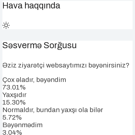
Hava haqqında
Səsvermə Sorğusu
Əziz ziyarətçi websaytımızı bəyənirsiniz?
Çox əladır, bəyəndim
73.01%
Yaxşıdır
15.30%
Normaldır, bundan yaxşı ola bilər
5.72%
Bəyənmədim
3.04%