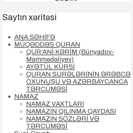
Saytın xəritəsi
ANA SƏHİFƏ
MÜQƏDDƏS QURAN
QUR’ANİ KƏRİM (Bünyadov-
Məmmədəliyev)
AYƏTÜL KÜRSİ
QURAN SURƏLƏRİNİN ƏRƏBCƏ
OXUNUŞU VƏ AZƏRBAYCANCA
TƏRCÜMƏSİ
NAMAZ
NAMAZ VAXTLARI
NAMAZIN QILINMA QAYDASI
NAMAZIN SÖZLƏRİ VƏ
TƏRCÜMƏSİ