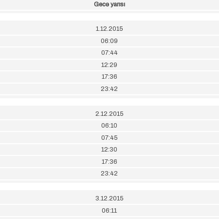
Gecə yarısı
1.12.2015
06:09
07:44
12:29
17:36
23:42
2.12.2015
06:10
07:45
12:30
17:36
23:42
3.12.2015
06:11