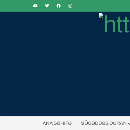
ANA SƏHİFƏ
MÜQƏDDƏS QURAN