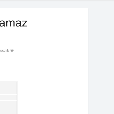
 Namaz
axılıb