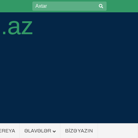
EREYA
ƏLAVƏLƏR
BİZƏ YAZIN