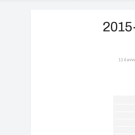
2015-
11 il əvv