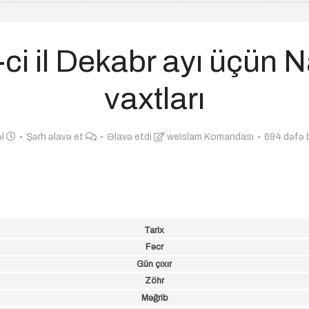
ci il Dekabr ayı üçün
vaxtları
əl
Şərh əlavə et
Əlavə etdi
weIslam Komandası
694 dəfə b
Tarix
Fəcr
Gün çıxır
Zöhr
Məğrib