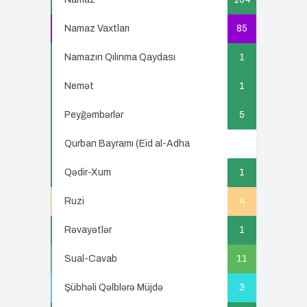
Namaz Vaxtları
85
Namazın Qılınma Qaydası
1
Nemət
1
Peyğəmbərlər
5
Qurban Bayramı (Eid al-Adha
5
Qədir-Xum
1
Ruzi
4
Rəvayətlər
1
Sual-Cavab
11
Şübhəli Qəlblərə Müjdə
3