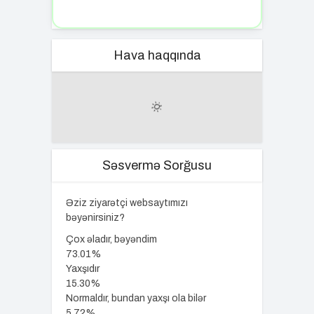
Hava haqqında
Səsvermə Sorğusu
Əziz ziyarətçi websaytımızı
bəyənirsiniz?
Çox əladır, bəyəndim
73.01%
Yaxşıdır
15.30%
Normaldır, bundan yaxşı ola bilər
5.72%