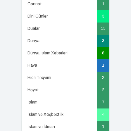
Cənnət
1
Dini Günlər
3
Dualar
15
Dünya
3
Dünya İslam Xəbərləri
8
Hava
1
Hicri Təqvimi
2
Həyat
2
İslam
7
İslam və Xoşbəxtlik
4
İslam və İdman
1