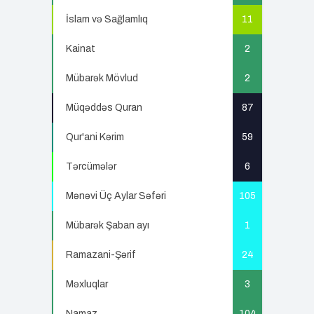
İslam və Sağlamlıq
11
Kainat
2
Mübarək Mövlud
2
Müqəddəs Quran
87
Qur'ani Kərim
59
Tərcümələr
6
Mənəvi Üç Aylar Səfəri
105
Mübarək Şaban ayı
1
Ramazani-Şərif
24
Məxluqlar
3
Namaz
104