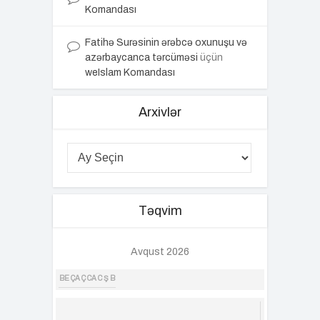
Komandası
Fatihə Surəsinin ərəbcə oxunuşu və
azərbaycanca tərcüməsi
üçün
weIslam Komandası
Arxivlər
Təqvim
Avqust 2026
BE
ÇA
Ç
CA
C
Ş
B