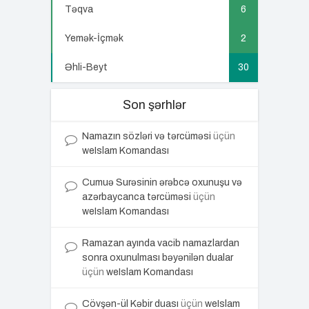
Təqva
6
Yemək-İçmək
2
Əhli-Beyt
30
Son şərhlər
Namazın sözləri və tərcüməsi
üçün
weIslam Komandası
Cumuə Surəsinin ərəbcə oxunuşu və
azərbaycanca tərcüməsi
üçün
weIslam Komandası
Ramazan ayında vacib namazlardan
sonra oxunulması bəyənilən dualar
üçün
weIslam Komandası
Cövşən-ül Kəbir duası
üçün
weIslam