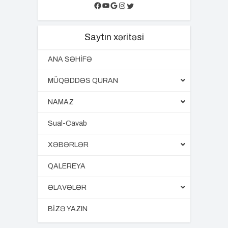
Facebook
YouTube
Google
Instagram
Twitter
Saytın xəritəsi
ANA SƏHİFƏ
MÜQƏDDƏS QURAN
NAMAZ
Sual-Cavab
XƏBƏRLƏR
QALEREYA
ƏLAVƏLƏR
BİZƏ YAZIN