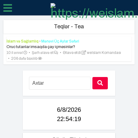
Teqlər - Tea
İslam və Sağlamlıq
•
Mənəvi Üç Aylar Səfəri
Oruc tutanlar imsaqda çay içməsinlər?
10 il əvvəl
Şərh əlavə et
Əlavə etdi
weIslam Komandası
206 dəfə baxılıb
6/8/2026
22:54:20