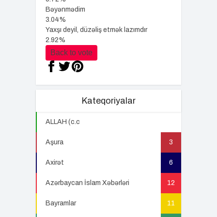
Bəyənmədim
3.04%
Yaxşı deyil, düzəliş etmək lazımdır
2.92%
Back to vote
Kateqoriyalar
ALLAH (c.c
22
Aşura
3
Axirət
6
Azərbaycan İslam Xəbərləri
12
Bayramlar
11