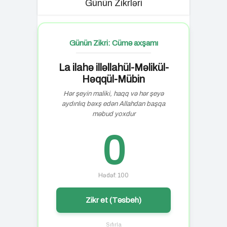
Günün Zikrləri
Günün Zikri: Cümə axşamı
La ilahə illəllahül-Məlikül-
Həqqül-Mübin
Hər şeyin maliki, haqq və hər şeyə
aydınlıq bəxş edən Allahdan başqa
məbud yoxdur
0
Hədəf: 100
Zikr et (Təsbeh)
Sıfırla