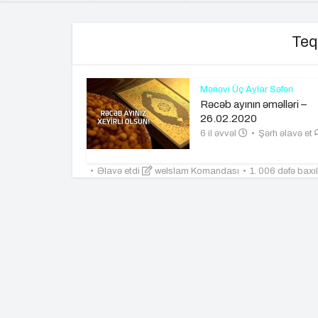
Teq
Mənəvi Üç Aylar Səfəri
Rəcəb ayının əməlləri –
26.02.2020
6 il əvvəl
Şərh əlavə et
Əlavə etdi
weIslam Komandası
1. 006 dəfə baxı