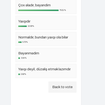
Çox əladır, bəyəndim
73.01%
Yaxşıdır
15.30%
Normaldır, bundan yaxşı ola bilər
5.72%
Bəyənmədim
3.04%
Yaxşı deyil, düzəliş etmək lazımdır
2.92%
Back to vote