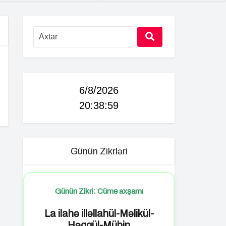
6/8/2026
20:39:00
Günün Zikrləri
Günün Zikri: Cümə axşamı
La ilahə illəllahül-Məlikül-
Həqqül-Mübin