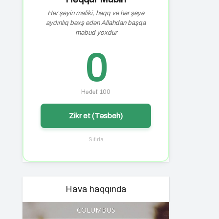
Hər şeyin maliki, haqq və hər şeyə
aydınlıq bəxş edən Allahdan başqa
məbud yoxdur
0
Hədəf: 100
Zikr et (Təsbeh)
Sıfırla
Hava haqqında
COLUMBUS