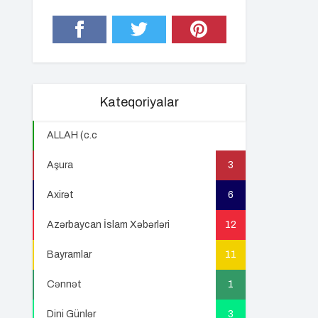
Kateqoriyalar
ALLAH (c.c
22
Aşura
3
Axirət
6
Azərbaycan İslam Xəbərləri
12
Bayramlar
11
Cənnət
1
Dini Günlər
3