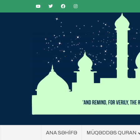
ANA SƏHİFƏ
MÜQƏDDƏS QURAN