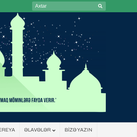
EREYA
ƏLAVƏLƏR
BİZƏ YAZIN