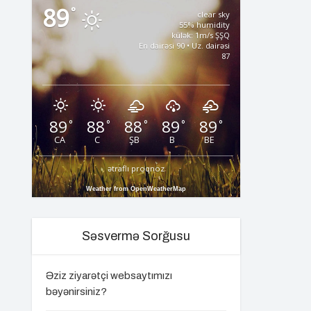
89
°
clear sky
55% humidity
külək: 1m/s ŞŞQ
En dairəsi 90 • Uz. dairəsi
87
89
88
88
89
89
°
°
°
°
°
CA
C
ŞB
B
BE
ətraflı proqnoz
Weather from OpenWeatherMap
Səsvermə Sorğusu
Əziz ziyarətçi websaytımızı
bəyənirsiniz?