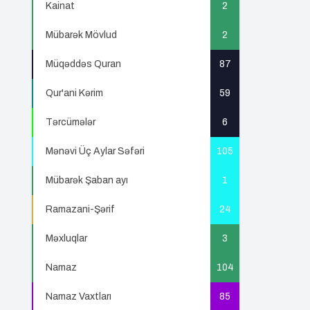
Kainat
2
Mübarək Mövlud
2
Müqəddəs Quran
87
Qur'ani Kərim
59
Tərcümələr
6
Mənəvi Üç Aylar Səfəri
105
Mübarək Şaban ayı
1
Ramazani-Şərif
24
Məxluqlar
3
Namaz
104
Namaz Vaxtları
85