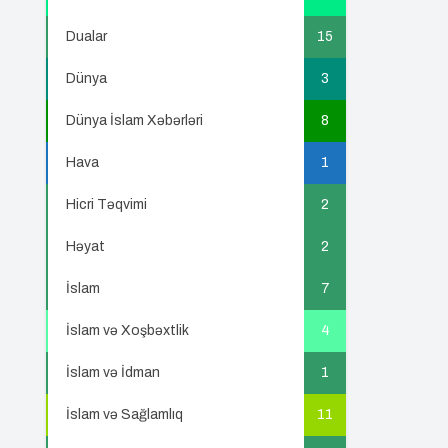
Dualar
15
Dünya
3
Dünya İslam Xəbərləri
8
Hava
1
Hicri Təqvimi
2
Həyat
2
İslam
7
İslam və Xoşbəxtlik
4
İslam və İdman
1
İslam və Sağlamlıq
11