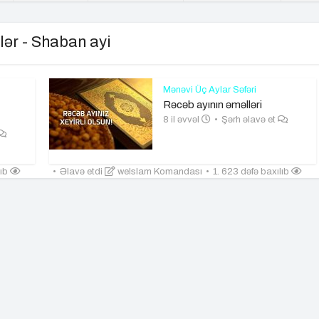
lər - Shaban ayi
Mənəvi Üç Aylar Səfəri
Rəcəb ayının əməlləri
8 il əvvəl
Şərh əlavə et
lıb
Əlavə etdi
weIslam Komandası
1. 623 dəfə baxılıb