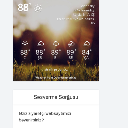
88
°
clear sky
56% humidity
külək: 3m/s CŞ
En dairəsi 89 • Uz. dairəsi
85
88
88
89
89
84
°
°
°
°
°
C
ŞB
B
BE
ÇA
ətraflı proqnoz
Weather from OpenWeatherMap
Səsvermə Sorğusu
Əziz ziyarətçi websaytımızı
bəyənirsiniz?