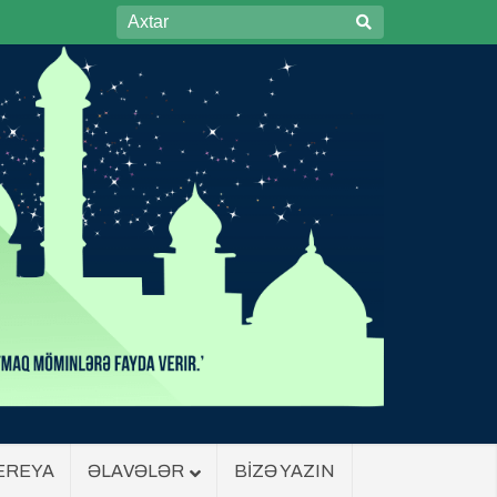
EREYA
ƏLAVƏLƏR
BİZƏ YAZIN