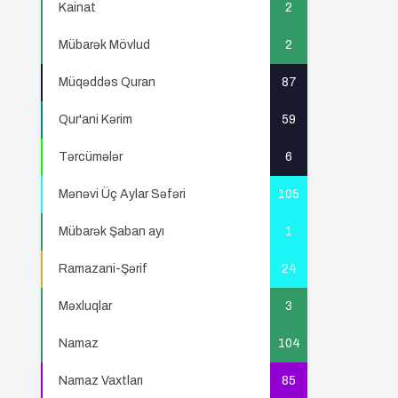
Kainat
2
Mübarək Mövlud
2
Müqəddəs Quran
87
Qur'ani Kərim
59
Tərcümələr
6
Mənəvi Üç Aylar Səfəri
105
Mübarək Şaban ayı
1
Ramazani-Şərif
24
Məxluqlar
3
Namaz
104
Namaz Vaxtları
85