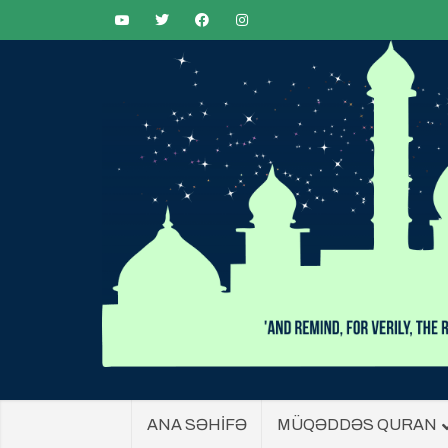
ANA SƏHİFƏ
MÜQƏDDƏS QURAN