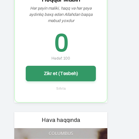
Hər şeyin maliki, haqq və hər şeyə
aydınlıq bəxş edən Allahdan başqa
məbud yoxdur
0
Hədəf: 100
Zikr et (Təsbeh)
Sıfırla
Hava haqqında
COLUMBUS