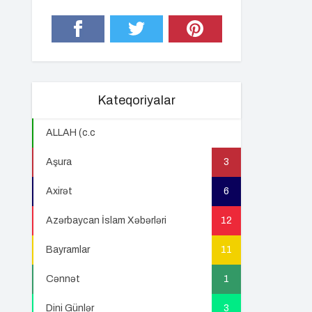
Kateqoriyalar
ALLAH (c.c
22
Aşura
3
Axirət
6
Azərbaycan İslam Xəbərləri
12
Bayramlar
11
Cənnət
1
Dini Günlər
3