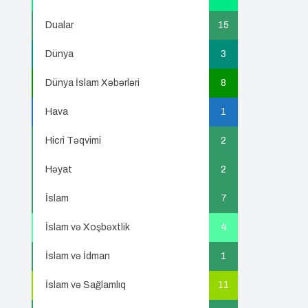
Dualar
15
Dünya
3
Dünya İslam Xəbərləri
8
Hava
1
Hicri Təqvimi
2
Həyat
2
İslam
7
İslam və Xoşbəxtlik
4
İslam və İdman
1
İslam və Sağlamlıq
11