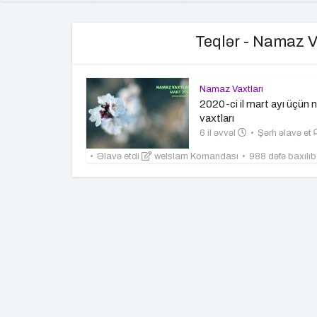
Teqlər - Namaz V
Namaz Vaxtları
2020-ci il mart ayı üçün
vaxtları
6 il əvvəl
Şərh əlavə et
Əlavə etdi
weIslam Komandası
988 dəfə baxılı