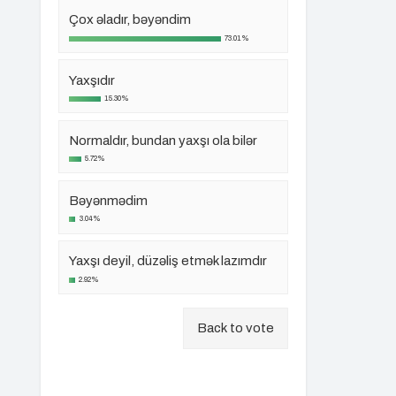
Çox əladır, bəyəndim
73.01%
Yaxşıdır
15.30%
Normaldır, bundan yaxşı ola bilər
5.72%
Bəyənmədim
3.04%
Yaxşı deyil, düzəliş etmək lazımdır
2.92%
Back to vote