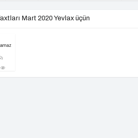
axtları Mart 2020 Yevlax üçün
 namaz
b