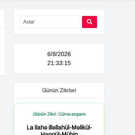
6/8/2026
21:33:16
Günün Zikrləri
Günün Zikri: Cümə axşamı
La ilahə illəllahül-Məlikül-
Həqqül-Mübin