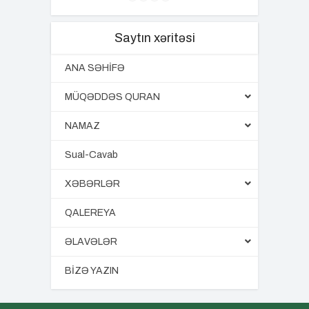
Saytın xəritəsi
ANA SƏHİFƏ
MÜQƏDDƏS QURAN
NAMAZ
Sual-Cavab
XƏBƏRLƏR
QALEREYA
ƏLAVƏLƏR
BİZƏ YAZIN