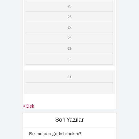
25
26
27
28
29
30
31
« Dek
Son Yazılar
Biz meraca gedə bilərikmi?