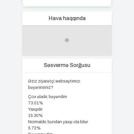
Hava haqqında
Səsvermə Sorğusu
Əziz ziyarətçi websaytımızı
bəyənirsiniz?
Çox əladır, bəyəndim
73.01%
Yaxşıdır
15.30%
Normaldır, bundan yaxşı ola bilər
5.72%