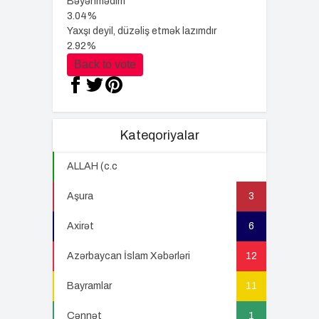
Bəyənmədim
3.04%
Yaxşı deyil, düzəliş etmək lazımdır
2.92%
Back to vote
Kateqoriyalar
ALLAH (c.c
22
Aşura
3
Axirət
6
Azərbaycan İslam Xəbərləri
12
Bayramlar
11
Cənnət
1