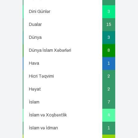
Dini Günlər
3
Dualar
15
Dünya
3
Dünya İslam Xəbərləri
8
Hava
1
Hicri Təqvimi
2
Həyat
2
İslam
7
İslam və Xoşbəxtlik
4
İslam və İdman
1