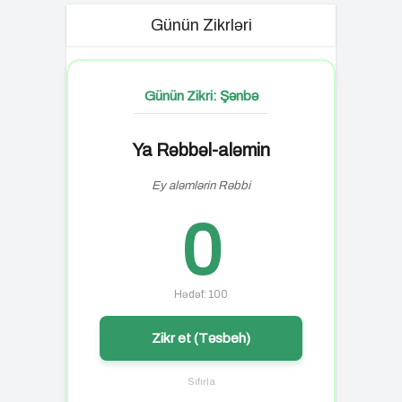
Günün Zikrləri
Günün Zikri: Şənbə
Ya Rəbbəl-aləmin
Ey aləmlərin Rəbbi
0
Hədəf: 100
Zikr et (Təsbeh)
Sıfırla