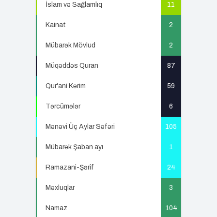
İslam və Sağlamlıq
11
Kainat
2
Mübarək Mövlud
2
Müqəddəs Quran
87
Qur'ani Kərim
59
Tərcümələr
6
Mənəvi Üç Aylar Səfəri
105
Mübarək Şaban ayı
1
Ramazani-Şərif
24
Məxluqlar
3
Namaz
104