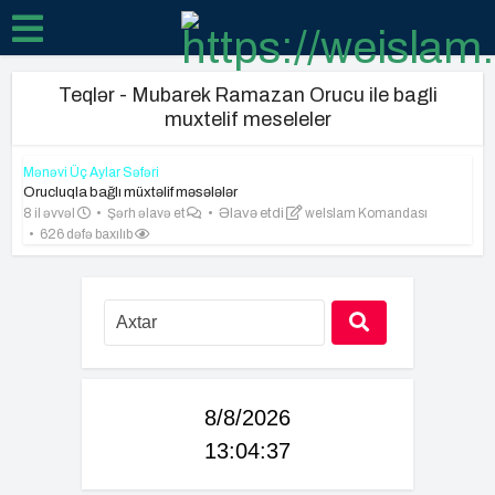
Teqlər - Mubarek Ramazan Orucu ile bagli
muxtelif meseleler
Mənəvi Üç Aylar Səfəri
Orucluqla bağlı müxtəlif məsələlər
8 il əvvəl
Şərh əlavə et
Əlavə etdi
weIslam Komandası
626 dəfə baxılıb
8/8/2026
13:04:38