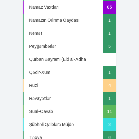
Namaz Vaxtları
85
Namazın Qılınma Qaydası
1
Nemət
1
Peyğəmbərlər
5
Qurban Bayramı (Eid al-Adha
5
Qədir-Xum
1
Ruzi
4
Rəvayətlər
1
Sual-Cavab
11
Şübhəli Qəlblərə Müjdə
3
Təqva
6