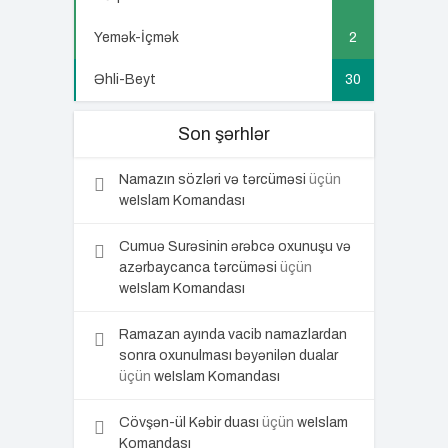
Yemək-İçmək
2
Əhli-Beyt
30
Son şərhlər
Namazın sözləri və tərcüməsi
üçün
weIslam Komandası
Cumuə Surəsinin ərəbcə oxunuşu və
azərbaycanca tərcüməsi
üçün
weIslam Komandası
Ramazan ayında vacib namazlardan
sonra oxunulması bəyənilən dualar
üçün
weIslam Komandası
Cövşən-ül Kəbir duası
üçün
weIslam
Komandası