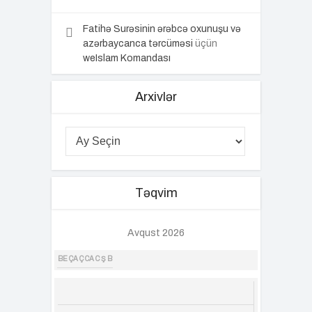
Fatihə Surəsinin ərəbcə oxunuşu və
azərbaycanca tərcüməsi
üçün
weIslam Komandası
Arxivlər
Təqvim
Avqust 2026
BE
ÇA
Ç
CA
C
Ş
B