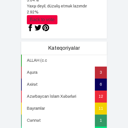
3.04%
Yaxşı deyil, düzəliş etmək lazımdır
2.92%
Back to vote
Kateqoriyalar
ALLAH (c.c
22
Aşura
3
Axirət
6
Azərbaycan İslam Xəbərləri
12
Bayramlar
11
Cənnət
1