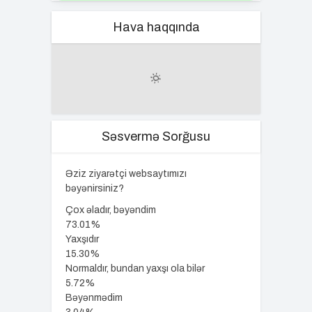
Hava haqqında
Səsvermə Sorğusu
Əziz ziyarətçi websaytımızı
bəyənirsiniz?
Çox əladır, bəyəndim
73.01%
Yaxşıdır
15.30%
Normaldır, bundan yaxşı ola bilər
5.72%
Bəyənmədim