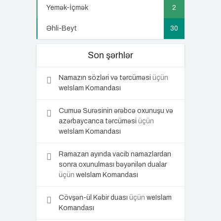
Yemək-İçmək
2
Əhli-Beyt
30
Son şərhlər
Namazın sözləri və tərcüməsi
üçün
weIslam Komandası
Cumuə Surəsinin ərəbcə oxunuşu və
azərbaycanca tərcüməsi
üçün
weIslam Komandası
Ramazan ayında vacib namazlardan
sonra oxunulması bəyənilən dualar
üçün
weIslam Komandası
Cövşən-ül Kəbir duası
üçün
weIslam
Komandası