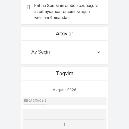
Fatihə Surəsinin ərəbcə oxunuşu və
azərbaycanca tərcüməsi
üçün
weIslam Komandası
Arxivlər
Təqvim
Avqust 2026
BE
ÇA
Ç
CA
C
Ş
B
1