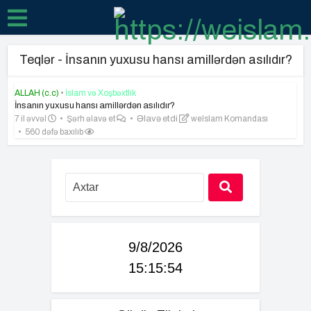
Teqlər - İnsanın yuxusu hansı amillərdən asılıdır?
ALLAH (c.c)
•
İslam və Xoşbəxtlik
İnsanın yuxusu hansı amillərdən asılıdır?
7 il əvvəl
Şərh əlavə et
Əlavə etdi
weIslam Komandası
560 dəfə baxılıb
9/8/2026
15:15:55