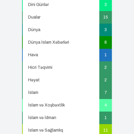
Dini Günlər
3
Dualar
15
Dünya
3
Dünya İslam Xəbərləri
8
Hava
1
Hicri Təqvimi
2
Həyat
2
İslam
7
İslam və Xoşbəxtlik
4
İslam və İdman
1
İslam və Sağlamlıq
11