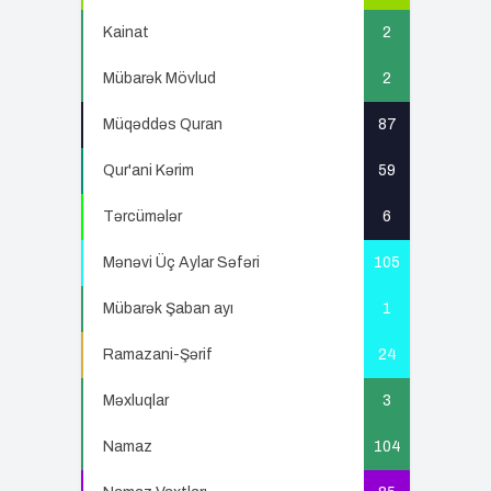
Kainat
2
Mübarək Mövlud
2
Müqəddəs Quran
87
Qur'ani Kərim
59
Tərcümələr
6
Mənəvi Üç Aylar Səfəri
105
Mübarək Şaban ayı
1
Ramazani-Şərif
24
Məxluqlar
3
Namaz
104