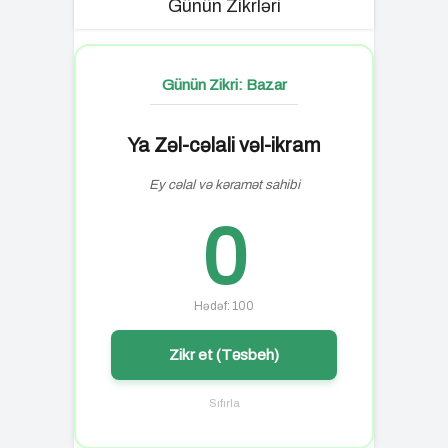
Günün Zikrləri
Günün Zikri: Bazar
Ya Zəl-cəlali vəl-ikram
Ey cəlal və kəramət sahibi
0
Hədəf: 100
Zikr et (Təsbeh)
Sıfırla