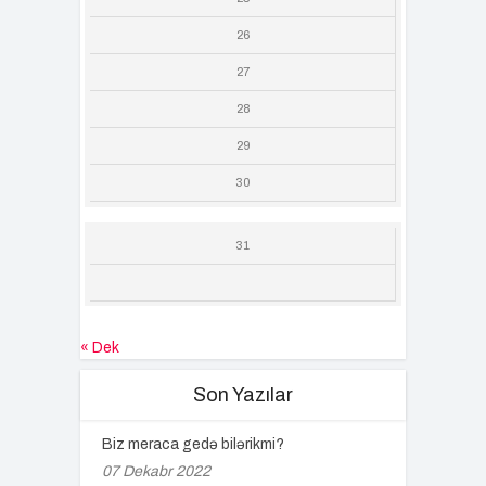
26
27
28
29
30
31
« Dek
Son Yazılar
Biz meraca gedə bilərikmi?
07 Dekabr 2022