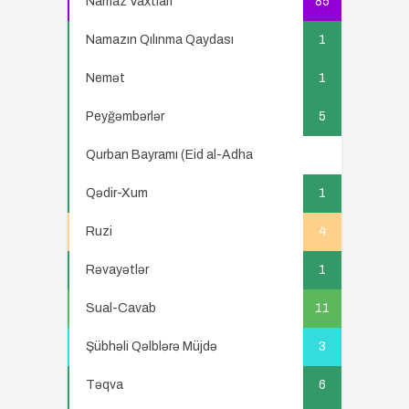
Namaz Vaxtları
85
Namazın Qılınma Qaydası
1
Nemət
1
Peyğəmbərlər
5
Qurban Bayramı (Eid al-Adha
5
Qədir-Xum
1
Ruzi
4
Rəvayətlər
1
Sual-Cavab
11
Şübhəli Qəlblərə Müjdə
3
Təqva
6