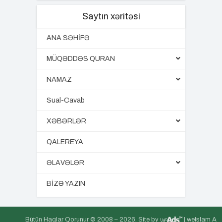
Saytın xəritəsi
ANA SƏHİFƏ
MÜQƏDDƏS QURAN
NAMAZ
Sual-Cavab
XƏBƏRLƏR
QALEREYA
ƏLAVƏLƏR
BİZƏ YAZIN
Bütün Haqlar Qorunur © 2008 –
2026. Site by
| weIslam A