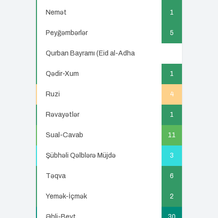
Nemət
1
Peyğəmbərlər
5
Qurban Bayramı (Eid al-Adha
5
Qədir-Xum
1
Ruzi
4
Rəvayətlər
1
Sual-Cavab
11
Şübhəli Qəlblərə Müjdə
3
Təqva
6
Yemək-İçmək
2
Əhli-Beyt
30