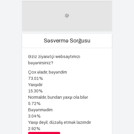
Səsvermə Sorğusu
Əziz ziyarətçi websaytımızı
bəyənirsiniz?
Çox əladır, bəyəndim
73.01%
Yaxşıdır
15.30%
Normaldır, bundan yaxşı ola bilər
5.72%
Bəyənmədim
3.04%
Yaxşı deyil, düzəliş etmək lazımdır
2.92%