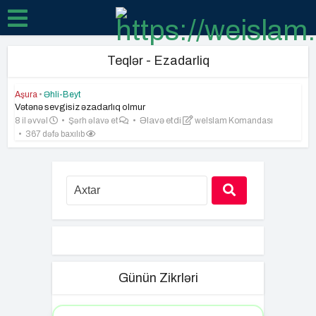
Teqlər - Ezadarliq
Aşura
•
Əhli-Beyt
Vətənə sevgisiz əzadarlıq olmur
8 il əvvəl
Şərh əlavə et
Əlavə etdi
weIslam Komandası
367 dəfə baxılıb
Günün Zikrləri