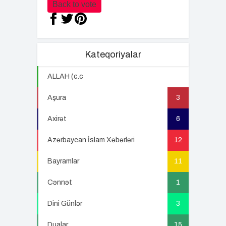
Back to vote
Kateqoriyalar
ALLAH (c.c
22
Aşura
3
Axirət
6
Azərbaycan İslam Xəbərləri
12
Bayramlar
11
Cənnət
1
Dini Günlər
3
Dualar
15