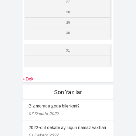
27
28
29
30
31
« Dek
Son Yazılar
Biz meraca gedə bilərikmi?
07 Dekabr 2022
2022-ci il dekabr ayı üçün namaz vaxtları
01 Dekabr 2022