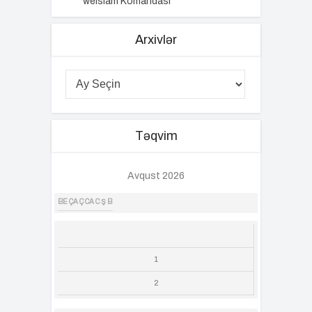
weIslam Komandası
Arxivlər
Təqvim
Avqust 2026
BE
ÇA
Ç
CA
C
Ş
B
1
2