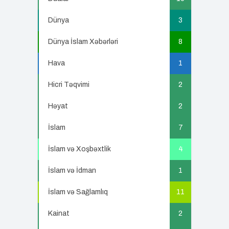
Dünya
3
Dünya İslam Xəbərləri
8
Hava
1
Hicri Təqvimi
2
Həyat
2
İslam
7
İslam və Xoşbəxtlik
4
İslam və İdman
1
İslam və Sağlamlıq
11
Kainat
2