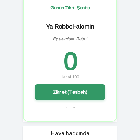
Günün Zikri: Şənbə
Ya Rəbbəl-aləmin
Ey aləmlərin Rəbbi
0
Hədəf: 100
Zikr et (Təsbeh)
Sıfırla
Hava haqqında