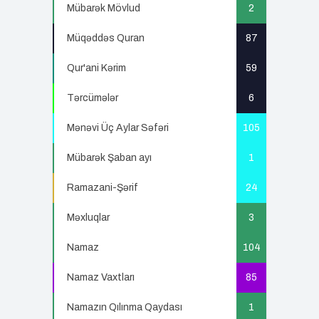
Mübarək Mövlud
2
Müqəddəs Quran
87
Qur'ani Kərim
59
Tərcümələr
6
Mənəvi Üç Aylar Səfəri
105
Mübarək Şaban ayı
1
Ramazani-Şərif
24
Məxluqlar
3
Namaz
104
Namaz Vaxtları
85
Namazın Qılınma Qaydası
1