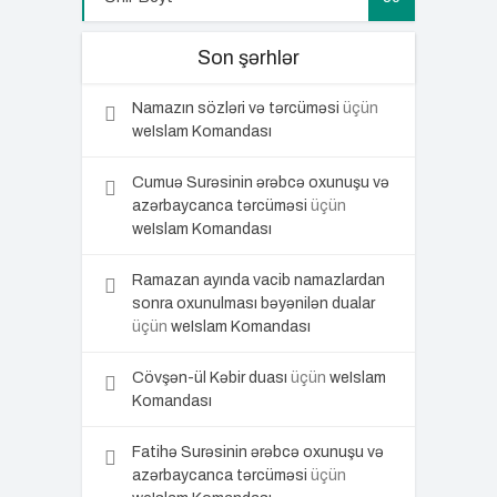
Son şərhlər
Namazın sözləri və tərcüməsi
üçün
weIslam Komandası
Cumuə Surəsinin ərəbcə oxunuşu və
azərbaycanca tərcüməsi
üçün
weIslam Komandası
Ramazan ayında vacib namazlardan
sonra oxunulması bəyənilən dualar
üçün
weIslam Komandası
Cövşən-ül Kəbir duası
üçün
weIslam
Komandası
Fatihə Surəsinin ərəbcə oxunuşu və
azərbaycanca tərcüməsi
üçün