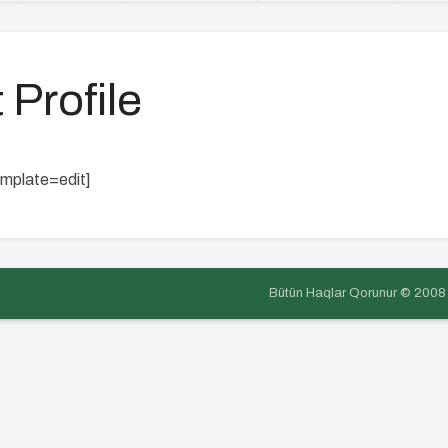
 Profile
emplate=edit]
Bütün Haqlar Qorunur © 2008