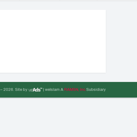
 –
2026. Site by
| weIslam A
RAM5N, Inc.
Subsidiary