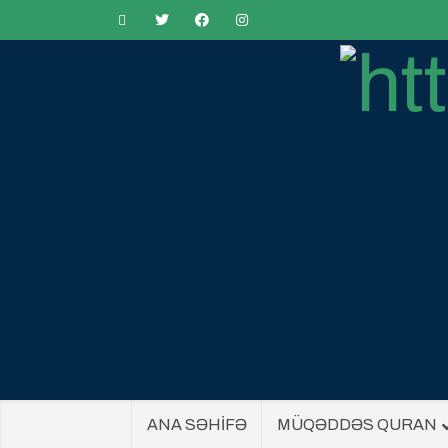
ANA SƏHİFƏ
MÜQƏDDƏS QURAN