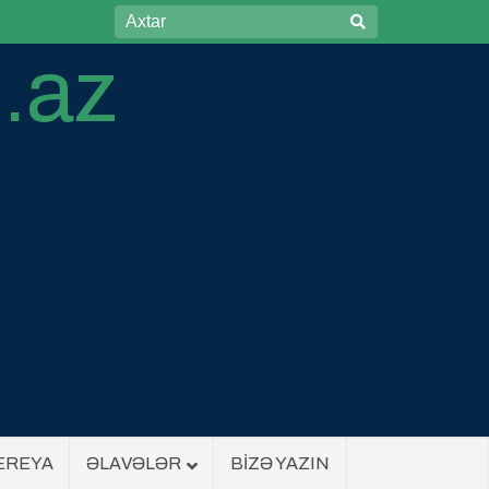
EREYA
ƏLAVƏLƏR
BİZƏ YAZIN